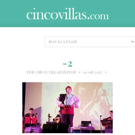
-2
•
•
POR
CINCO VILLAS EDITOR
10/08/2017