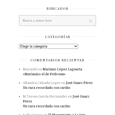
BUSCADOR
CATEGORÍAS
Categorías
COMENTARIOS RECIENTES
Mariadel
en
Mariano López Laguarta
«Marianico el de Pedrosas»
Altamira Calzada Lopez
en
José Guarc Pérez
Un cura recordado con cariño
M Teresa García Hernández
en
José Guarc
Pérez
Un cura recordado con cariño
Sofía Cuenca
en
El Monumento a La Jota