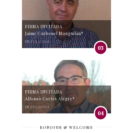
FIRMA INVITADA
Jaime Carbonel Monguilán*
EN 05/11/2016
03
FIRMA INVITADA
Alfonso Cortés Alegre*
EN 03/12/2016
04
BONJOUR & WELCOME