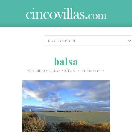
balsa
•
•
POR
CINCO VILLAS EDITOR
21/06/2017