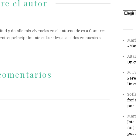
re el autor
Catego
tud y detalle mis vivencias en el entorno de esta Comarca
entos, principalmente culturales, acaecidos en nuestros
Mari
«Mar
Alta
Un c
comentarios
M Te
Pére
Un c
Sofí
forj
por 
Marí
Jota
forj
por 