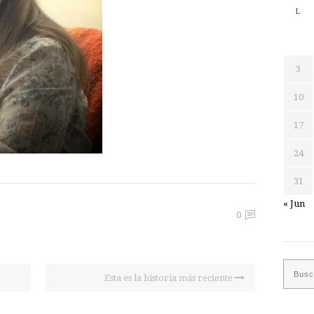
L
3
10
17
24
31
« Jun
0
Esta es la historia más reciente