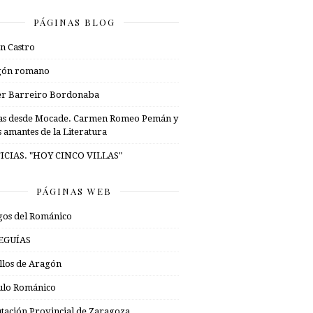
PÁGINAS BLOG
n Castro
gón romano
er Barreiro Bordonaba
as desde Mocade. Carmen Romeo Pemán y
s amantes de la Literatura
ICIAS. "HOY CINCO VILLAS"
PÁGINAS WEB
os del Románico
EGUÍAS
illos de Aragón
ulo Románico
tación Provincial de Zaragoza