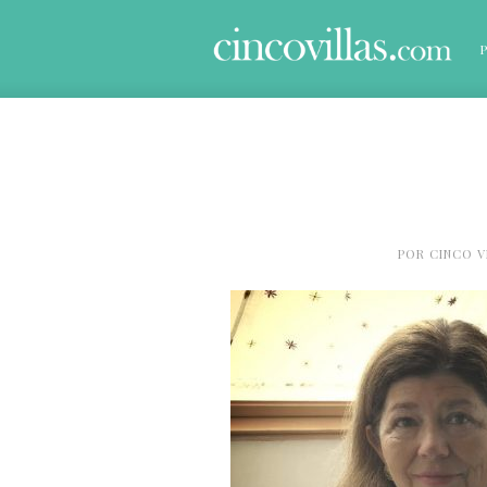
POR
CINCO V