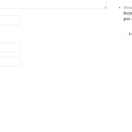
Henr
forj
por 
D