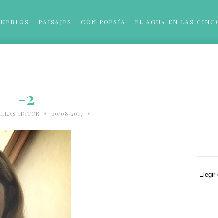
PUEBLOS
PAISAJES
CON POESÍA
EL AGUA EN LAS CINC
BLOG
-2
•
•
ILLAS EDITOR
09/08/2017
Archiv