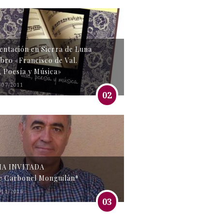
entación en Sierra de Luna
libro «Francisco de Val.
, Poesía y Música»
/07/2011
02
MA INVITADA
e Carbonel Monguilán*
/11/2016
03