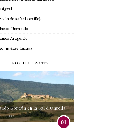
 Digital
esván de Rafael Castillejo
ación Uncastillo
nico Aragonés
io Jiménez Lacima
POPULAR POSTS
tando Gordún en la Bal d’Onsella.
/06/2007
01