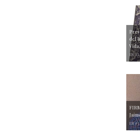
Pres
del 
Vida
EN 31
FIR
Jaim
EN 05