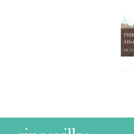
FIR
Alfo
EN 03