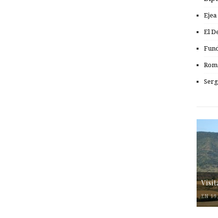
Ejea
El D
Fund
Romá
Serg
Visi
EN 19