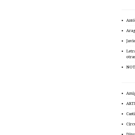
Antó
Ara
Javi
Letr
otra
NOT
Amig
ART
Cast
Círc
Dipu