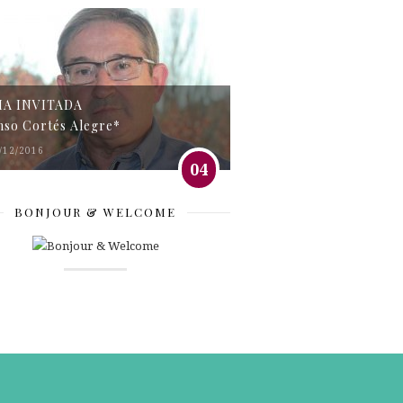
MA INVITADA
nso Cortés Alegre*
/12/2016
04
BONJOUR & WELCOME