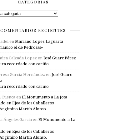
CATEGORÍAS
rías
COMENTARIOS RECIENTES
adel
en
Mariano López Laguarta
ianico el de Pedrosas»
mira Calzada Lopez
en
José Guarc Pérez
ura recordado con cariño
resa García Hernández
en
José Guarc
z
ura recordado con cariño
a Cuenca
en
El Monumento a La Jota
ado en Ejea de los Caballeros
Argimiro Martín Alonso.
a Ángeles García
en
El Monumento a La
ado en Ejea de los Caballeros
Argimiro Martín Alonso.