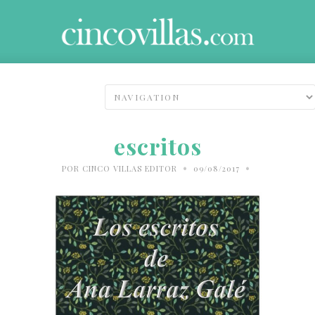
escritos
•
•
POR
CINCO VILLAS EDITOR
09/08/2017