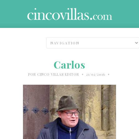
Carlos
•
•
POR
CINCO VILLAS EDITOR
21/02/2016