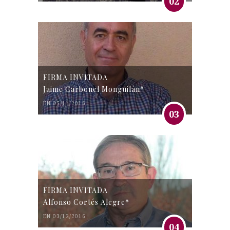
02
FIRMA INVITADA
Jaime Carbonel Monguilán*
EN 05/11/2016
03
FIRMA INVITADA
Alfonso Cortés Alegre*
EN 03/12/2016
04