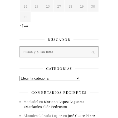
24
25
26
27
28
29
30
31
« Jun
BUSCADOR
CATEGORÍAS
Categorías
COMENTARIOS RECIENTES
Mariadel
en
Mariano López Laguarta
«Marianico el de Pedrosas»
Altamira Calzada Lopez
en
José Guarc Pérez