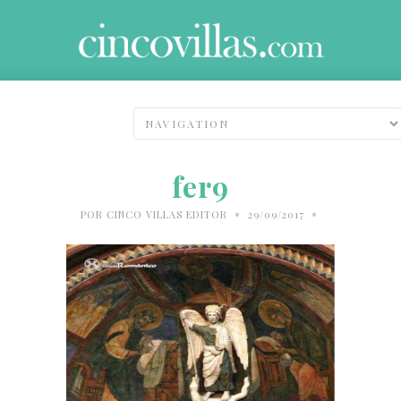
fer9
•
•
POR
CINCO VILLAS EDITOR
29/09/2017