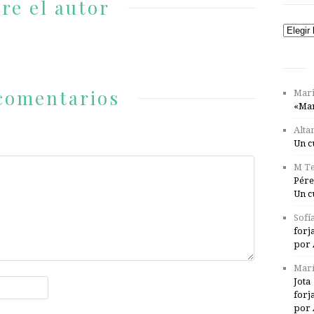
re el autor
Catego
comentarios
Mari
«Mar
Alta
Un c
M Te
Pére
Un c
Sofí
forj
por 
Marí
Jota
forj
por 