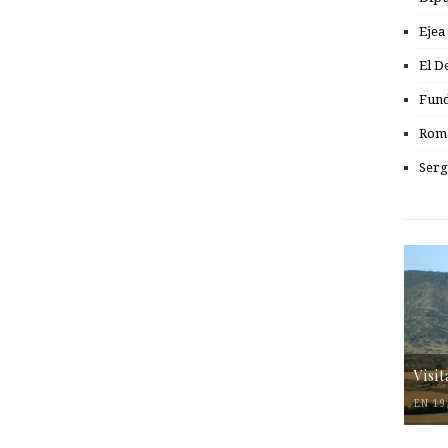
Ejea
El D
Fund
Romá
Serg
Visi
EN 19