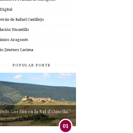
 Digital
esván de Rafael Castillejo
ación Uncastillo
nico Aragonés
io Jiménez Lacima
POPULAR POSTS
tando Gordún en la Bal d’Onsella.
/06/2007
01