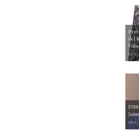
Pres
del 
Vida
EN 31
FIR
Jaim
EN 05