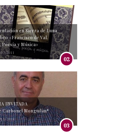
entación en Sierra de Luna
libro «Francisco de Val.
, Poesía y Música»
/07/2011
02
MA INVITADA
e Carbonel Monguilán*
/11/2016
03