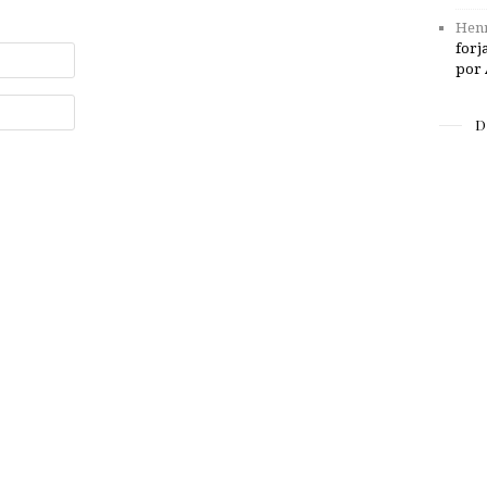
Henr
forj
por 
D