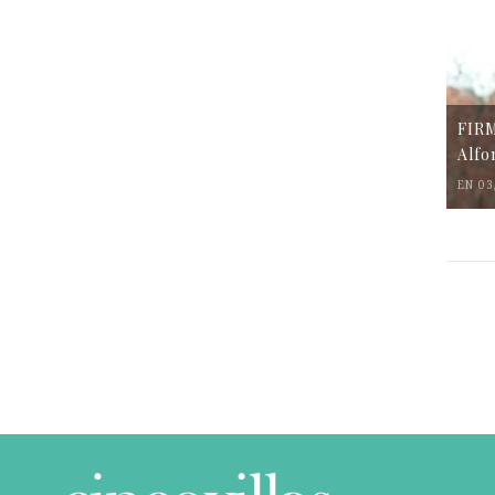
FIR
Alfo
EN 03