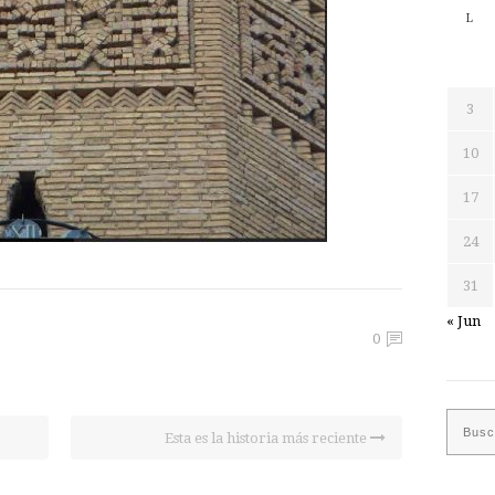
L
3
10
17
24
31
« Jun
0
Esta es la historia más reciente