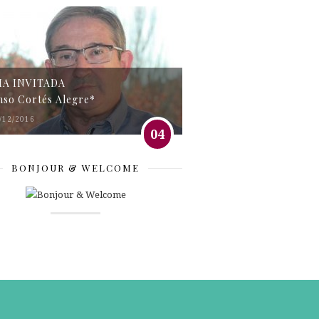
MA INVITADA
nso Cortés Alegre*
/12/2016
04
BONJOUR & WELCOME