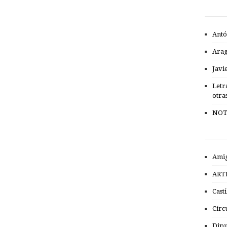
Antó
Ara
Javi
Letr
otra
NOT
Amig
ART
Cast
Círc
Dipu