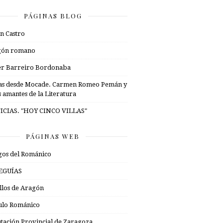
PÁGINAS BLOG
n Castro
gón romano
er Barreiro Bordonaba
as desde Mocade. Carmen Romeo Pemán y
s amantes de la Literatura
ICIAS. "HOY CINCO VILLAS"
PÁGINAS WEB
os del Románico
EGUÍAS
illos de Aragón
ulo Románico
tación Provincial de Zaragoza