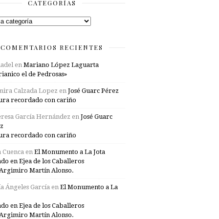
CATEGORÍAS
rías
COMENTARIOS RECIENTES
adel
en
Mariano López Laguarta
ianico el de Pedrosas»
mira Calzada Lopez
en
José Guarc Pérez
ura recordado con cariño
resa García Hernández
en
José Guarc
z
ura recordado con cariño
a Cuenca
en
El Monumento a La Jota
ado en Ejea de los Caballeros
Argimiro Martín Alonso.
a Ángeles García
en
El Monumento a La
ado en Ejea de los Caballeros
Argimiro Martín Alonso.