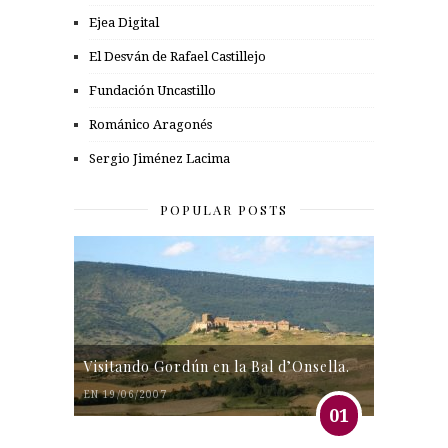
Ejea Digital
El Desván de Rafael Castillejo
Fundación Uncastillo
Románico Aragonés
Sergio Jiménez Lacima
POPULAR POSTS
Visitando Gordún en la Bal d’Onsella.
EN 19/06/2007
01