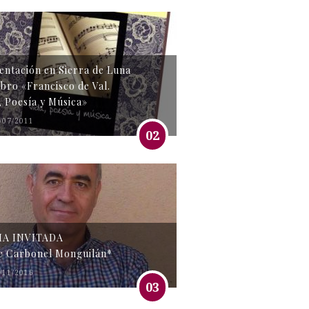
entación en Sierra de Luna
libro «Francisco de Val.
, Poesía y Música»
/07/2011
02
MA INVITADA
e Carbonel Monguilán*
/11/2016
03