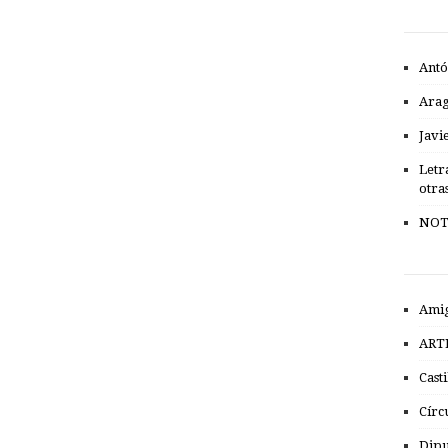
Antó
Ara
Javi
Letr
otra
NOT
Amig
ART
Cast
Círc
Dipu