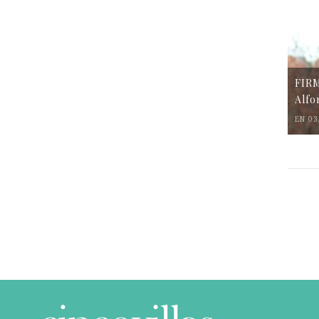
FIR
Alfo
EN 03