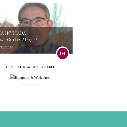
MA INVITADA
nso Cortés Alegre*
/12/2016
04
BONJOUR & WELCOME