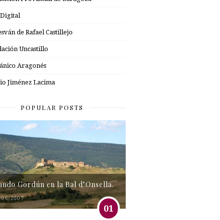
 Digital
esván de Rafael Castillejo
ación Uncastillo
nico Aragonés
io Jiménez Lacima
POPULAR POSTS
tando Gordún en la Bal d’Onsella.
/06/2007
01