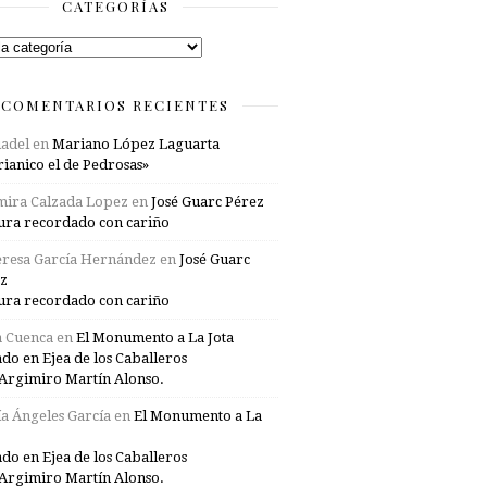
CATEGORÍAS
rías
COMENTARIOS RECIENTES
adel
en
Mariano López Laguarta
ianico el de Pedrosas»
mira Calzada Lopez
en
José Guarc Pérez
ura recordado con cariño
resa García Hernández
en
José Guarc
z
ura recordado con cariño
a Cuenca
en
El Monumento a La Jota
ado en Ejea de los Caballeros
Argimiro Martín Alonso.
a Ángeles García
en
El Monumento a La
ado en Ejea de los Caballeros
Argimiro Martín Alonso.