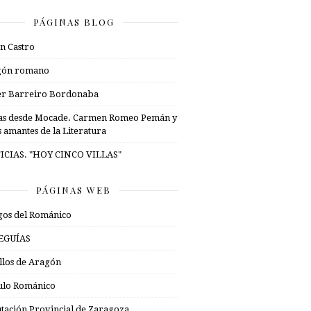
PÁGINAS BLOG
n Castro
gón romano
er Barreiro Bordonaba
as desde Mocade. Carmen Romeo Pemán y
s amantes de la Literatura
ICIAS. "HOY CINCO VILLAS"
PÁGINAS WEB
os del Románico
EGUÍAS
illos de Aragón
ulo Románico
tación Provincial de Zaragoza