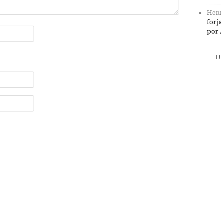
Henr
forj
por 
D