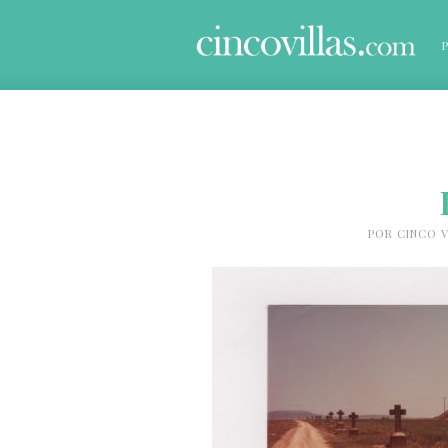
POR
CINCO V