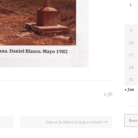
L
3
10
17
24
31
« Jun
0
Esta es la historia más reciente