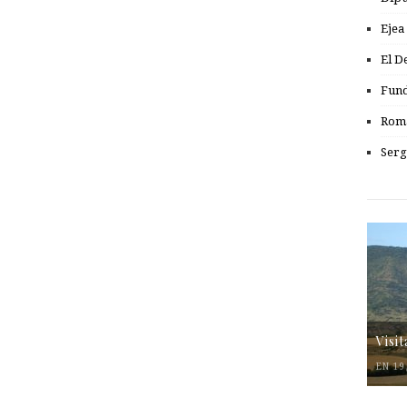
Ejea
El D
Fund
Romá
Serg
Visi
EN 19