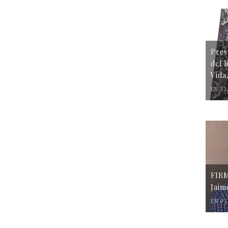
Pres
del 
Vida
EN 31
FIR
Jaim
EN 05