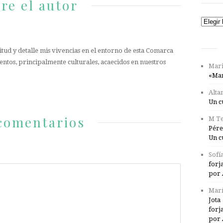
re el autor
Catego
tud y detalle mis vivencias en el entorno de esta Comarca
entos, principalmente culturales, acaecidos en nuestros
Mari
«Mar
Alta
Un c
comentarios
M Te
Pére
Un c
Sofí
forj
por 
Marí
Jota
forj
por 