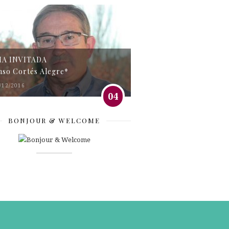
MA INVITADA
nso Cortés Alegre*
/12/2016
04
BONJOUR & WELCOME