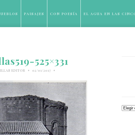
PUEBLOS
PAISAJES
CON POESÍA
EL AGUA EN LAS CINC
BLOG
llas519-525×331
•
•
ILLAS EDITOR
02/01/2017
Archiv