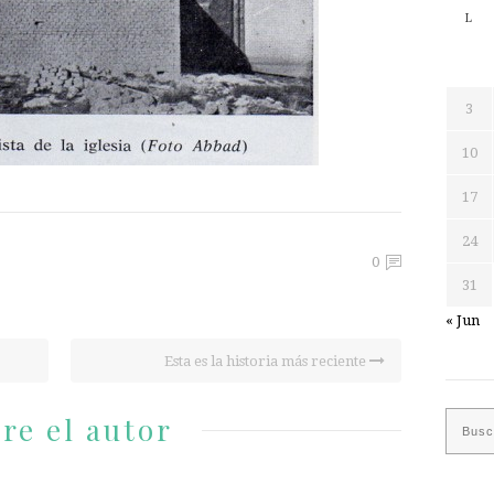
L
3
10
17
24
0
31
« Jun
Esta es la historia más reciente
re el autor