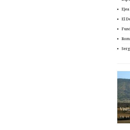
Ejea
El D
Fund
Romá
Serg
Visi
EN 19