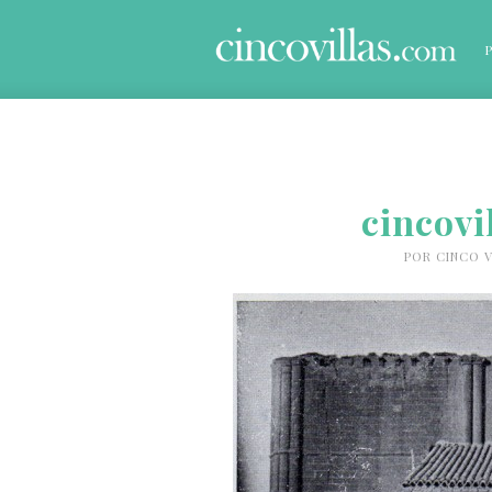
cincovi
POR
CINCO V