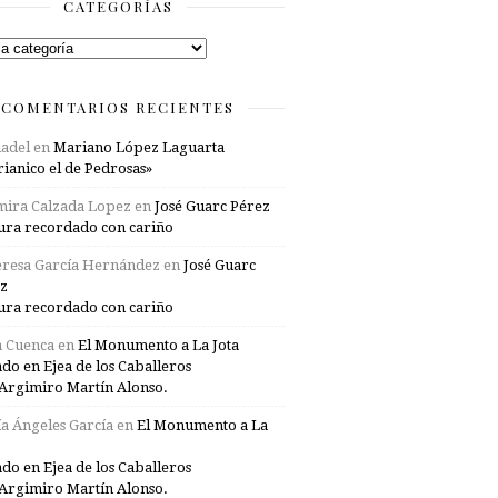
CATEGORÍAS
rías
COMENTARIOS RECIENTES
adel
en
Mariano López Laguarta
ianico el de Pedrosas»
mira Calzada Lopez
en
José Guarc Pérez
ura recordado con cariño
resa García Hernández
en
José Guarc
z
ura recordado con cariño
a Cuenca
en
El Monumento a La Jota
ado en Ejea de los Caballeros
Argimiro Martín Alonso.
a Ángeles García
en
El Monumento a La
ado en Ejea de los Caballeros
Argimiro Martín Alonso.