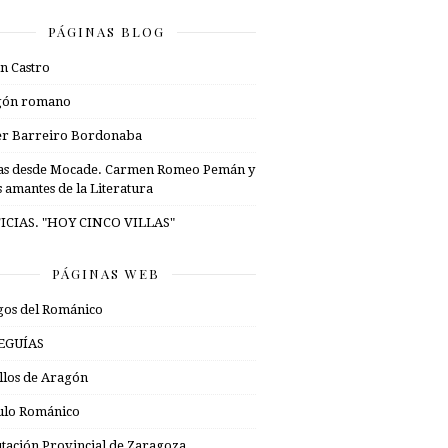
PÁGINAS BLOG
n Castro
gón romano
er Barreiro Bordonaba
as desde Mocade. Carmen Romeo Pemán y
s amantes de la Literatura
ICIAS. "HOY CINCO VILLAS"
PÁGINAS WEB
os del Románico
EGUÍAS
illos de Aragón
ulo Románico
tación Provincial de Zaragoza