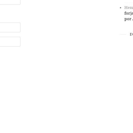
Henr
forj
por 
D