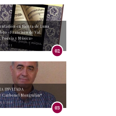
entación en Sierra de Luna
libro «Francisco de Val.
, Poesía y Música»
/07/2011
02
MA INVITADA
e Carbonel Monguilán*
/11/2016
03