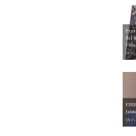
Pres
del 
Vida
EN 31
FIR
Jaim
EN 05