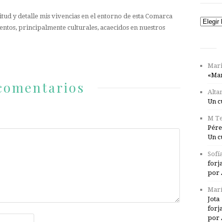
tud y detalle mis vivencias en el entorno de esta Comarca
Catego
entos, principalmente culturales, acaecidos en nuestros
Mari
«Mar
comentarios
Alta
Un c
M Te
Pére
Un c
Sofí
forj
por 
Marí
Jota
forj
por 