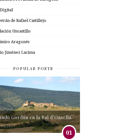
 Digital
esván de Rafael Castillejo
ación Uncastillo
nico Aragonés
io Jiménez Lacima
POPULAR POSTS
tando Gordún en la Bal d’Onsella.
/06/2007
01