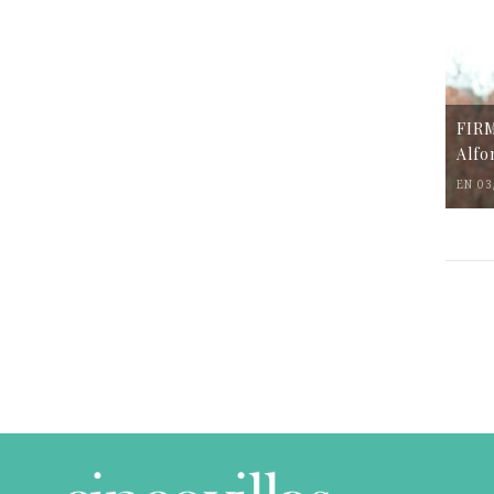
FIR
Alfo
EN 03