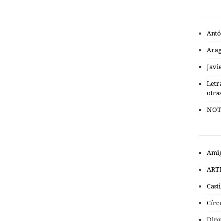
Antó
Ara
Javi
Letr
otra
NOT
Amig
ART
Cast
Círc
Dipu