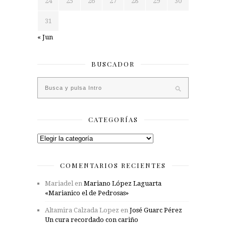
24
25
26
27
28
29
30
31
« Jun
BUSCADOR
CATEGORÍAS
Categorías
COMENTARIOS RECIENTES
Mariadel
en
Mariano López Laguarta
«Marianico el de Pedrosas»
Altamira Calzada Lopez
en
José Guarc Pérez
Un cura recordado con cariño