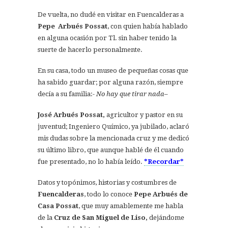
De vuelta, no dudé en visitar en Fuencalderas a
Pepe Arbués Possat
, con quien había hablado
en alguna ocasión por Tl. sin haber tenido la
suerte de hacerlo personalmente.
En su casa, todo un museo de pequeñas cosas que
ha sabido guardar; por alguna razón, siempre
decía a su familia:-
No hay que tirar nada
–
José Arbués Possat,
agricultor y pastor en su
juventud; Ingeniero Químico, ya jubilado, aclaró
mis dudas sobre la mencionada cruz y me dedicó
su último libro, que aunque hablé de él cuando
fue presentado, no lo había leído.
*Recordar*
Datos y topónimos, historias y costumbres de
Fuencalderas
, todo lo conoce
Pepe Arbués de
Casa Possat
, que muy amablemente me habla
de la
Cruz de San Miguel de Liso,
dejándome