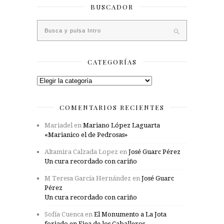
BUSCADOR
CATEGORÍAS
Categorías
COMENTARIOS RECIENTES
Mariadel
en
Mariano López Laguarta
«Marianico el de Pedrosas»
Altamira Calzada Lopez
en
José Guarc Pérez
Un cura recordado con cariño
M Teresa García Hernández
en
José Guarc
Pérez
Un cura recordado con cariño
Sofía Cuenca
en
El Monumento a La Jota
forjado en Ejea de los Caballeros