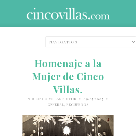
Homenaje a la
Mujer de Cinco
Villas.
•
•
POR
CINCO VILLAS EDITOR
09/05/2007
GENERAL
,
RECUERDOS