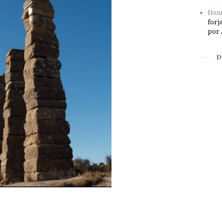
Henr
forj
por 
D