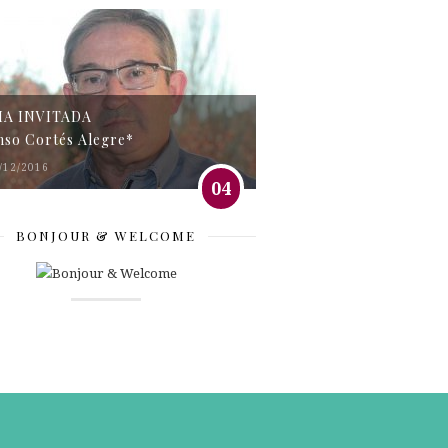
MA INVITADA
nso Cortés Alegre*
/12/2016
04
BONJOUR & WELCOME