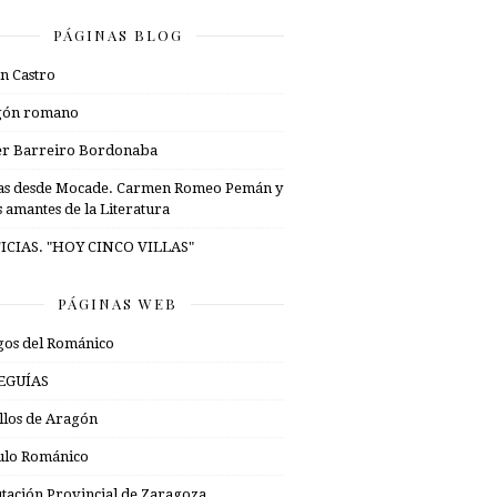
PÁGINAS BLOG
n Castro
gón romano
er Barreiro Bordonaba
as desde Mocade. Carmen Romeo Pemán y
s amantes de la Literatura
ICIAS. "HOY CINCO VILLAS"
PÁGINAS WEB
os del Románico
EGUÍAS
illos de Aragón
ulo Románico
tación Provincial de Zaragoza