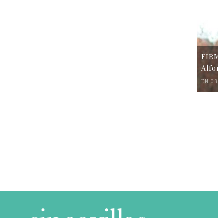
FIR
Alfo
EN 03