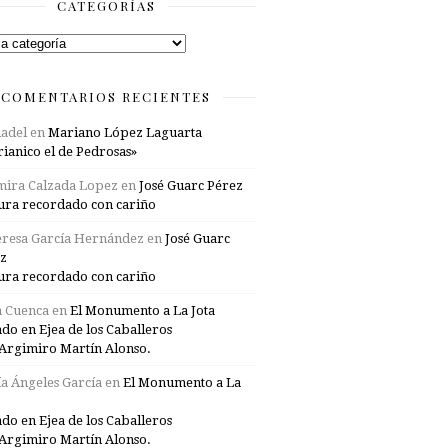
CATEGORÍAS
rías
COMENTARIOS RECIENTES
adel
en
Mariano López Laguarta
ianico el de Pedrosas»
mira Calzada Lopez
en
José Guarc Pérez
ura recordado con cariño
resa García Hernández
en
José Guarc
z
ura recordado con cariño
a Cuenca
en
El Monumento a La Jota
ado en Ejea de los Caballeros
Argimiro Martín Alonso.
a Ángeles García
en
El Monumento a La
ado en Ejea de los Caballeros
Argimiro Martín Alonso.