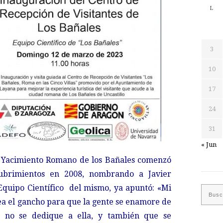
L
3
10
17
24
31
« Jun
 Yacimiento Romano de los Bañales comenzó
brimientos en 2008, nombrando a Javier
Equipo Científico del mismo, ya apuntó: «Mi
ea el gancho para que la gente se enamore de
o no se dedique a ella, y también que se