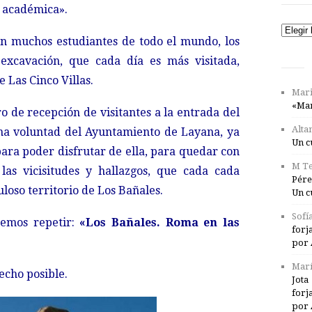
 académica».
Catego
 muchos estudiantes de todo el mundo, los
xcavación, que cada día es más visitada,
 Las Cinco Villas.
Mari
«Mar
o de recepción de visitantes a la entrada del
Alta
ena voluntad del Ayuntamiento de Layana, ya
Un c
ara poder disfrutar de ella, para quedar con
M Te
as vicisitudes y hallazgos, que cada cada
Pére
loso territorio de Los Bañales.
Un c
Sofí
demos repetir:
«Los Bañales. Roma en las
forj
por 
Marí
echo posible.
Jota
forj
por 