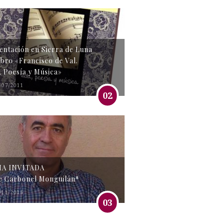
entación en Sierra de Luna
libro «Francisco de Val.
, Poesía y Música»
/07/2011
02
MA INVITADA
e Carbonel Monguilán*
/11/2016
03