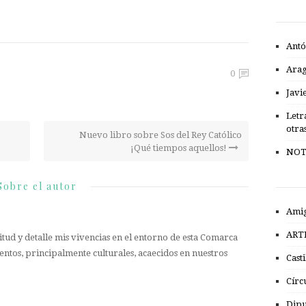
Antó
Ara
0
Javi
Letr
otra
Nuevo libro sobre Sos del Rey Católico
¡Qué tiempos aquellos!
NOT
Sobre el autor
Amig
ART
tud y detalle mis vivencias en el entorno de esta Comarca
entos, principalmente culturales, acaecidos en nuestros
Cast
Círc
Dipu