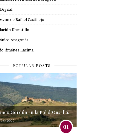
 Digital
esván de Rafael Castillejo
ación Uncastillo
nico Aragonés
io Jiménez Lacima
POPULAR POSTS
tando Gordún en la Bal d’Onsella.
/06/2007
01