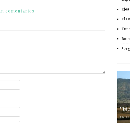
Ejea
in comentarios
El D
Fund
Romá
Serg
Visi
EN 19