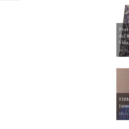
Pres
del 
Vida
EN 31
FIR
Jaim
EN 05