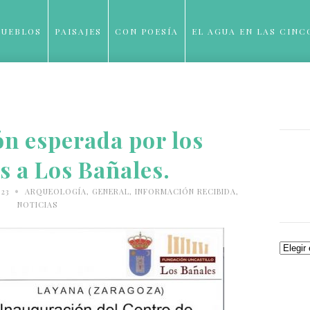
PUEBLOS
PAISAJES
CON POESÍA
EL AGUA EN LAS CINC
BLOG
n esperada por los
es a Los Bañales.
•
023
ARQUEOLOGÍA
,
GENERAL
,
INFORMACIÓN RECIBIDA
,
NOTICIAS
Archiv