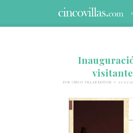
Inauguració
visitant
•
POR
CINCO VILLAS EDITOR
07/03/2