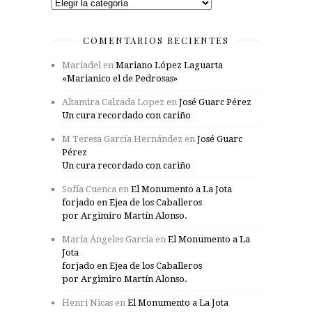
Categorías
COMENTARIOS RECIENTES
Mariadel
en
Mariano López Laguarta
«Marianico el de Pedrosas»
Altamira Calzada Lopez
en
José Guarc Pérez
Un cura recordado con cariño
M Teresa García Hernández
en
José Guarc
Pérez
Un cura recordado con cariño
Sofía Cuenca
en
El Monumento a La Jota
forjado en Ejea de los Caballeros
por Argimiro Martín Alonso.
María Ángeles García
en
El Monumento a La
Jota
forjado en Ejea de los Caballeros
por Argimiro Martín Alonso.
Henri Nicas
en
El Monumento a La Jota