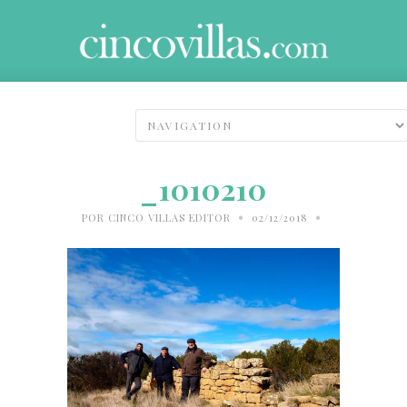
_1010210
•
•
POR
CINCO VILLAS EDITOR
02/12/2018