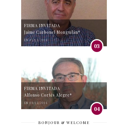
FIRMA INVITADA
Jaime Carbonel Monguilán*
EN 05/11/2016
03
FIRMA INVITADA
Alfonso Cortés Alegre*
EN 03/12/2016
04
BONJOUR & WELCOME