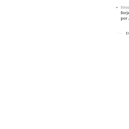
Henr
forj
por 
D