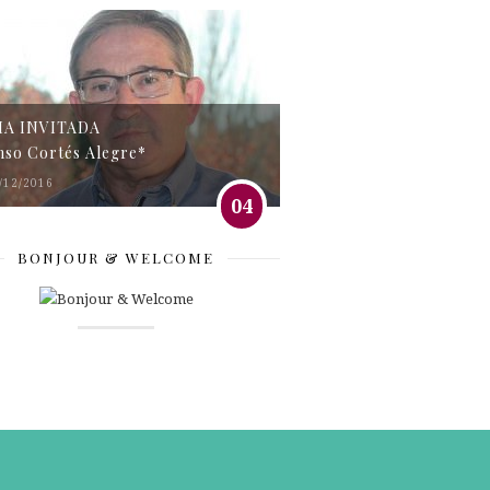
MA INVITADA
nso Cortés Alegre*
/12/2016
04
BONJOUR & WELCOME