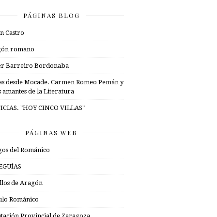
PÁGINAS BLOG
n Castro
gón romano
er Barreiro Bordonaba
as desde Mocade. Carmen Romeo Pemán y
s amantes de la Literatura
ICIAS. "HOY CINCO VILLAS"
PÁGINAS WEB
os del Románico
EGUÍAS
illos de Aragón
ulo Románico
tación Provincial de Zaragoza