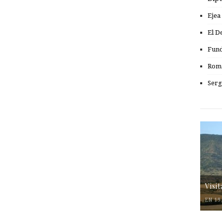
Ejea
El D
Fund
Romá
Serg
Visi
EN 19