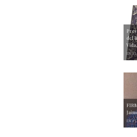
Pres
del 
Vida
EN 31
FIR
Jaim
EN 05