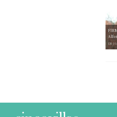
FIR
Alfo
EN 03