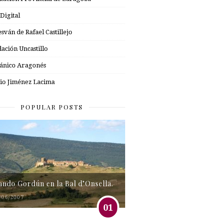
 Digital
esván de Rafael Castillejo
ación Uncastillo
nico Aragonés
io Jiménez Lacima
POPULAR POSTS
tando Gordún en la Bal d’Onsella.
/06/2007
01