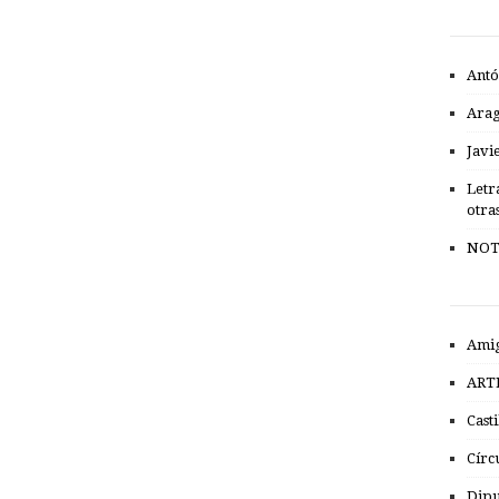
Antó
Ara
Javi
Letr
otra
NOT
Amig
ART
Cast
Círc
Dipu