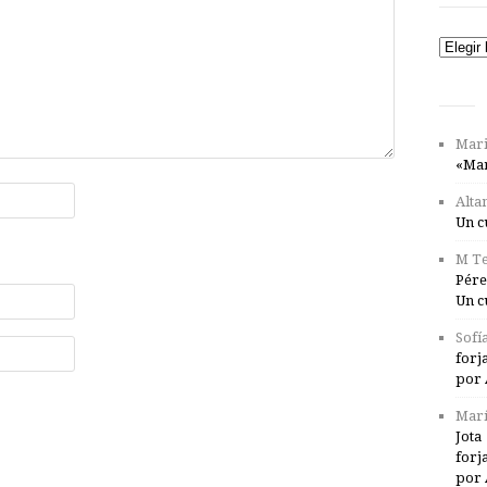
Catego
Mari
«Mar
Alta
Un c
M Te
Pére
Un c
Sofí
forj
por 
Marí
Jota
forj
por 