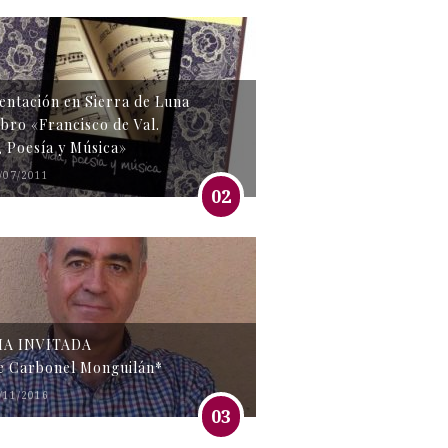
entación en Sierra de Luna
libro «Francisco de Val.
, Poesía y Música»
/07/2011
02
MA INVITADA
e Carbonel Monguilán*
/11/2016
03