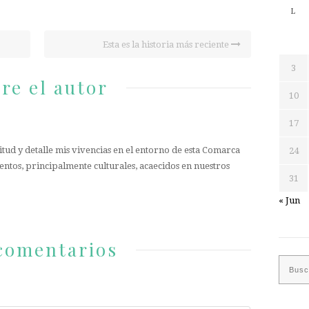
el
L
volumen.
Esta es la historia más reciente
3
re el autor
10
17
tud y detalle mis vivencias en el entorno de esta Comarca
24
entos, principalmente culturales, acaecidos en nuestros
31
« Jun
comentarios