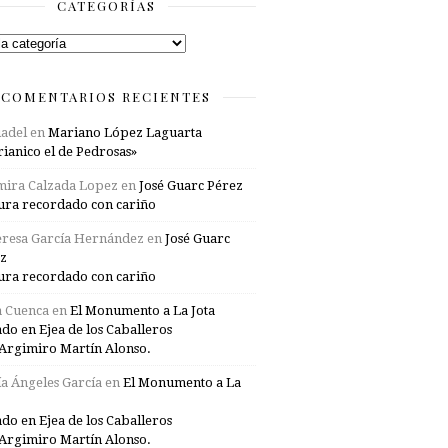
CATEGORÍAS
rías
COMENTARIOS RECIENTES
adel
en
Mariano López Laguarta
ianico el de Pedrosas»
mira Calzada Lopez
en
José Guarc Pérez
ura recordado con cariño
resa García Hernández
en
José Guarc
z
ura recordado con cariño
a Cuenca
en
El Monumento a La Jota
ado en Ejea de los Caballeros
Argimiro Martín Alonso.
a Ángeles García
en
El Monumento a La
ado en Ejea de los Caballeros
Argimiro Martín Alonso.