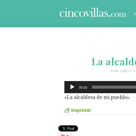
La alcald
POR
CINCO V
Reproductor
00:00
de
audio
«La alcaldesa de mi pueblo».
Imprimir