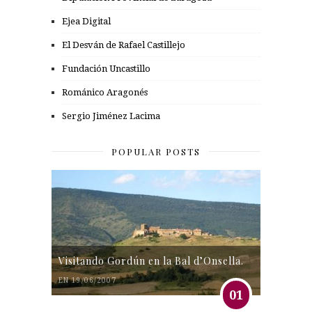
Ejea Digital
El Desván de Rafael Castillejo
Fundación Uncastillo
Románico Aragonés
Sergio Jiménez Lacima
POPULAR POSTS
Visitando Gordún en la Bal d’Onsella.
EN 19/06/2007
01