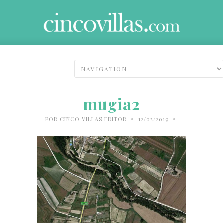
mugia2
•
•
POR
CINCO VILLAS EDITOR
12/02/2019