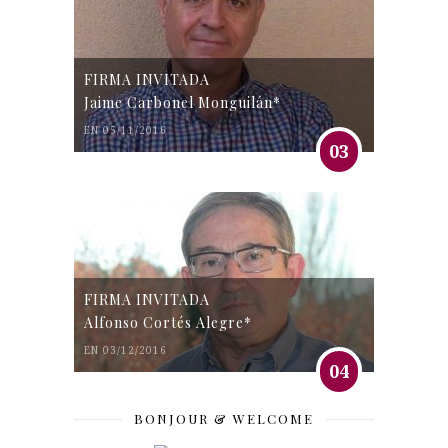
FIRMA INVITADA
Jaime Carbonel Monguilán*
EN 05/11/2016
03
FIRMA INVITADA
Alfonso Cortés Alegre*
EN 03/12/2016
04
BONJOUR & WELCOME