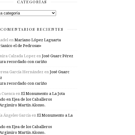
CATEGORÍAS
rías
COMENTARIOS RECIENTES
adel
en
Mariano López Laguarta
ianico el de Pedrosas»
mira Calzada Lopez
en
José Guarc Pérez
ura recordado con cariño
resa García Hernández
en
José Guarc
z
ura recordado con cariño
a Cuenca
en
El Monumento a La Jota
ado en Ejea de los Caballeros
Argimiro Martín Alonso.
a Ángeles García
en
El Monumento a La
ado en Ejea de los Caballeros
Argimiro Martín Alonso.