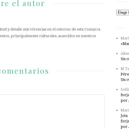
re el autor
Catego
tud y detalle mis vivencias en el entorno de esta Comarca
entos, principalmente culturales, acaecidos en nuestros
Mari
«Mar
Alta
Un c
comentarios
M Te
Pére
Un c
Sofí
forj
por 
Marí
Jota
forj
por 