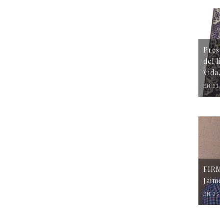
Pres
del 
Vida
EN 31
FIR
Jaim
EN 05