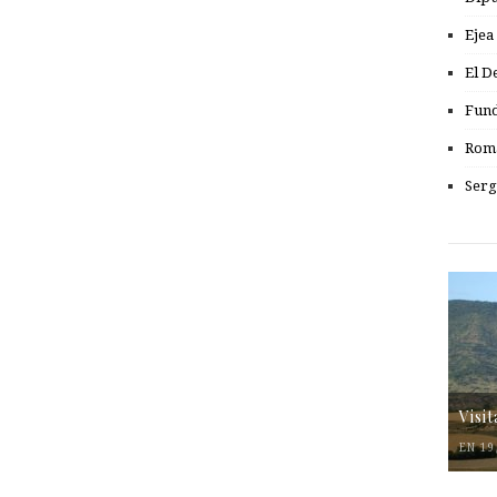
Ejea
El D
Fund
Romá
Serg
Visi
EN 19