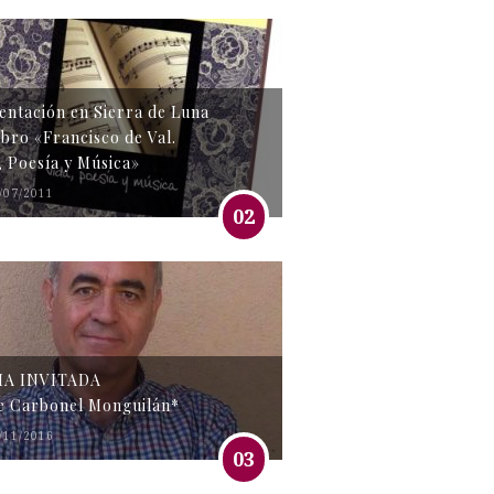
entación en Sierra de Luna
libro «Francisco de Val.
, Poesía y Música»
/07/2011
02
MA INVITADA
e Carbonel Monguilán*
/11/2016
03