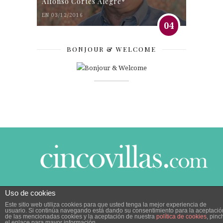
Alfonso Cortés Alegre*
EN 03/12/2016
04
BONJOUR & WELCOME
Uso de cookies
© 2014 CINCO VILLAS CONTIGO DESDE EL AÑO
Este sitio web utiliza cookies para que usted tenga la mejor experiencia de
2005.
POLÍTICA DE PRIVACIDAD
|
POLÍTICA DE
usuario. Si continúa navegando está dando su consentimiento para la aceptació
COOKIES
de las mencionadas cookies y la aceptación de nuestra
política de cookies
, pinc
el enlace para mayor información.