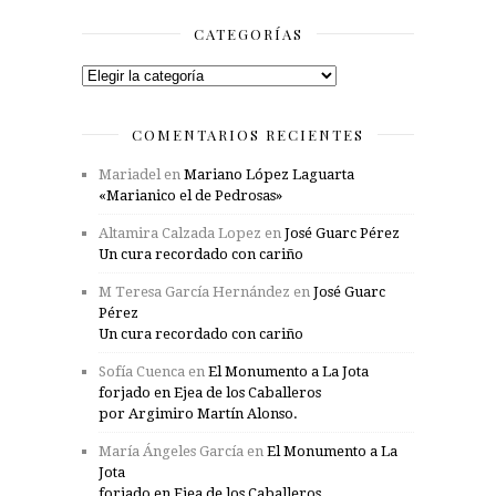
CATEGORÍAS
Categorías
COMENTARIOS RECIENTES
Mariadel
en
Mariano López Laguarta
«Marianico el de Pedrosas»
Altamira Calzada Lopez
en
José Guarc Pérez
Un cura recordado con cariño
M Teresa García Hernández
en
José Guarc
Pérez
Un cura recordado con cariño
Sofía Cuenca
en
El Monumento a La Jota
forjado en Ejea de los Caballeros
por Argimiro Martín Alonso.
María Ángeles García
en
El Monumento a La
Jota
forjado en Ejea de los Caballeros