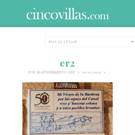
er2
•
•
POR
MANTENIMIENTO UUP
29/05/2019