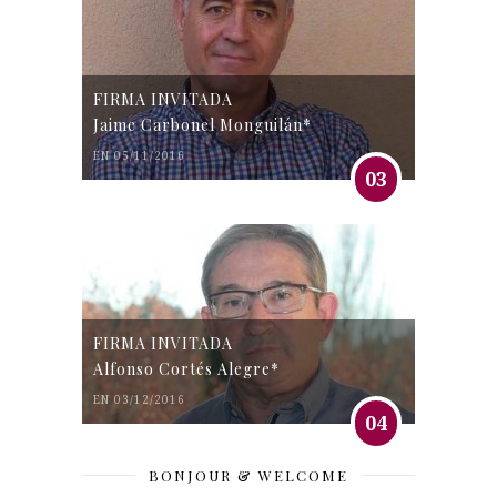
FIRMA INVITADA
Jaime Carbonel Monguilán*
EN 05/11/2016
03
FIRMA INVITADA
Alfonso Cortés Alegre*
EN 03/12/2016
04
BONJOUR & WELCOME