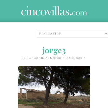
jorge3
•
•
POR
CINCO VILLAS EDITOR
07/01/2019