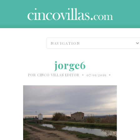
jorge6
•
•
POR
CINCO VILLAS EDITOR
07/01/2019