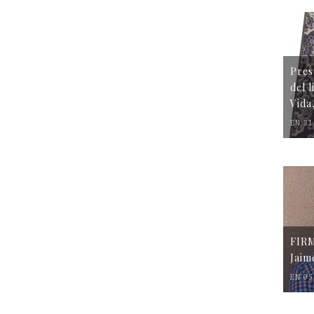
Pres
del 
Vida
EN 31
FIR
Jaim
EN 05