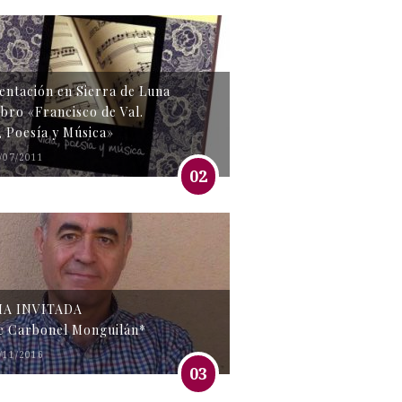
entación en Sierra de Luna
libro «Francisco de Val.
, Poesía y Música»
/07/2011
02
MA INVITADA
e Carbonel Monguilán*
/11/2016
03