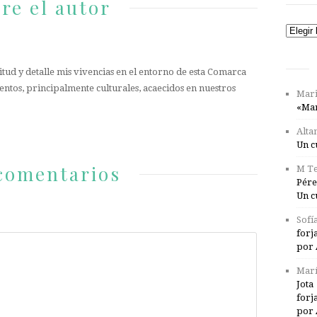
re el autor
Catego
tud y detalle mis vivencias en el entorno de esta Comarca
entos, principalmente culturales, acaecidos en nuestros
Mari
«Mar
Alta
Un c
comentarios
M Te
Pére
Un c
Sofí
forj
por 
Marí
Jota
forj
por 