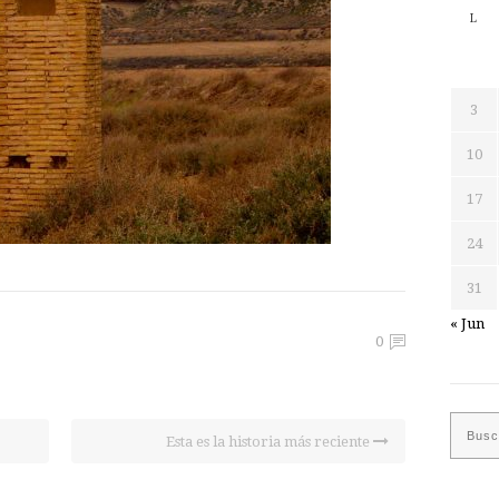
L
3
10
17
24
31
« Jun
0
Esta es la historia más reciente