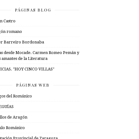
PÁGINAS BLOG
n Castro
gón romano
er Barreiro Bordonaba
as desde Mocade. Carmen Romeo Pemán y
s amantes de la Literatura
ICIAS. "HOY CINCO VILLAS"
PÁGINAS WEB
os del Románico
EGUÍAS
illos de Aragón
ulo Románico
tación Provincial de Zaragoza