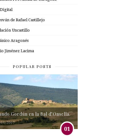
 Digital
esván de Rafael Castillejo
ación Uncastillo
nico Aragonés
io Jiménez Lacima
POPULAR POSTS
tando Gordún en la Bal d’Onsella.
/06/2007
01