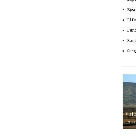
Ejea
El D
Fund
Romá
Serg
Visi
EN 19