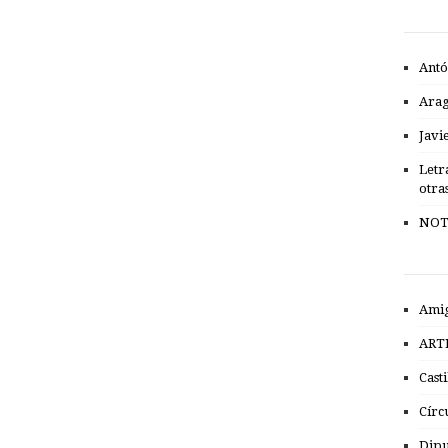
Antó
Ara
Javi
Letr
otra
NOT
Amig
ART
Cast
Círc
Dipu