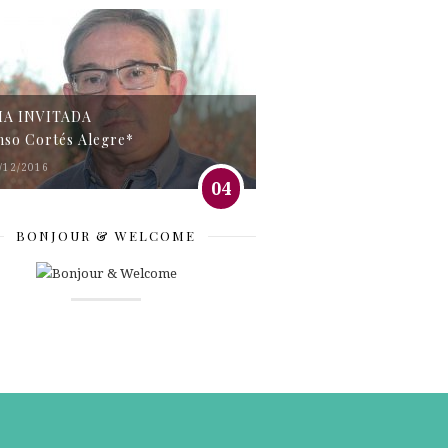
MA INVITADA
nso Cortés Alegre*
/12/2016
04
BONJOUR & WELCOME