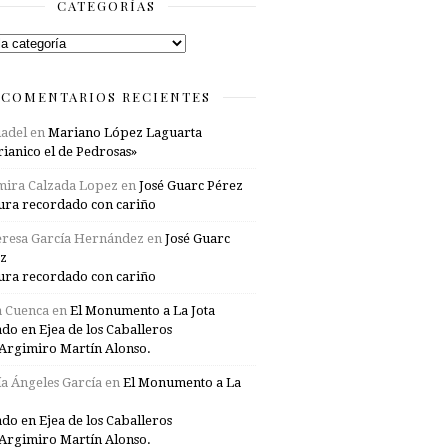
CATEGORÍAS
rías
COMENTARIOS RECIENTES
adel
en
Mariano López Laguarta
ianico el de Pedrosas»
mira Calzada Lopez
en
José Guarc Pérez
ura recordado con cariño
resa García Hernández
en
José Guarc
z
ura recordado con cariño
a Cuenca
en
El Monumento a La Jota
ado en Ejea de los Caballeros
Argimiro Martín Alonso.
a Ángeles García
en
El Monumento a La
ado en Ejea de los Caballeros
Argimiro Martín Alonso.