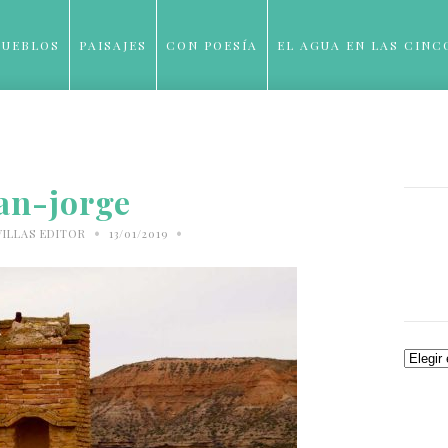
PUEBLOS
PAISAJES
CON POESÍA
EL AGUA EN LAS CINC
BLOG
an-jorge
•
•
VILLAS EDITOR
13/01/2019
Archiv