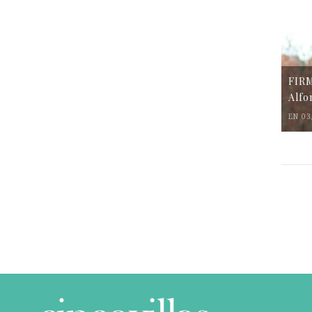
FIR
Alfo
EN 03