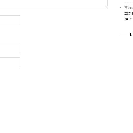
Henr
forj
por 
D