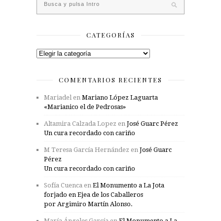
CATEGORÍAS
Categorías
COMENTARIOS RECIENTES
Mariadel
en
Mariano López Laguarta
«Marianico el de Pedrosas»
Altamira Calzada Lopez
en
José Guarc Pérez
Un cura recordado con cariño
M Teresa García Hernández
en
José Guarc
Pérez
Un cura recordado con cariño
Sofía Cuenca
en
El Monumento a La Jota
forjado en Ejea de los Caballeros
por Argimiro Martín Alonso.
María Ángeles García
en
El Monumento a La