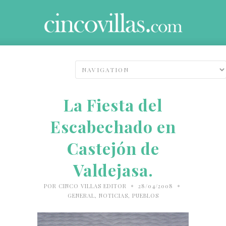
La Fiesta del
Escabechado en
Castejón de
Valdejasa.
•
•
POR
CINCO VILLAS EDITOR
28/04/2008
GENERAL
,
NOTICIAS
,
PUEBLOS