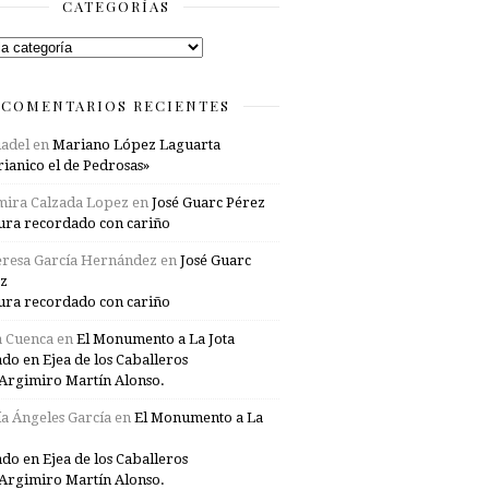
CATEGORÍAS
rías
COMENTARIOS RECIENTES
adel
en
Mariano López Laguarta
ianico el de Pedrosas»
mira Calzada Lopez
en
José Guarc Pérez
ura recordado con cariño
resa García Hernández
en
José Guarc
z
ura recordado con cariño
a Cuenca
en
El Monumento a La Jota
ado en Ejea de los Caballeros
Argimiro Martín Alonso.
a Ángeles García
en
El Monumento a La
ado en Ejea de los Caballeros
Argimiro Martín Alonso.