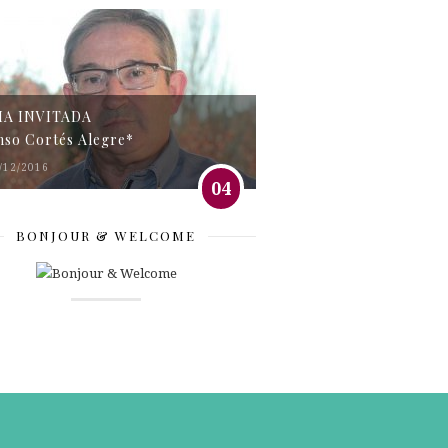
MA INVITADA
nso Cortés Alegre*
/12/2016
04
BONJOUR & WELCOME