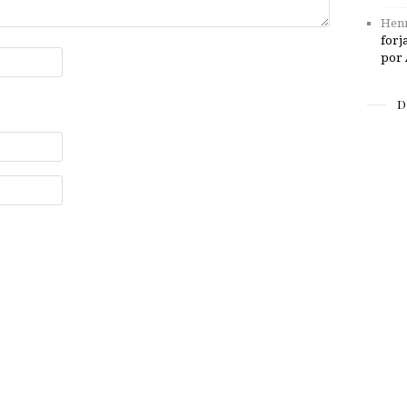
Henr
forj
por 
D