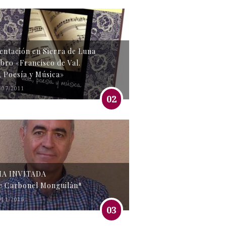
entación en Sierra de Luna
libro «Francisco de Val.
, Poesía y Música»
/07/2011
02
MA INVITADA
e Carbonel Monguilán*
/11/2016
03