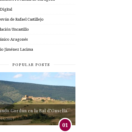
 Digital
esván de Rafael Castillejo
ación Uncastillo
nico Aragonés
io Jiménez Lacima
POPULAR POSTS
tando Gordún en la Bal d’Onsella.
/06/2007
01