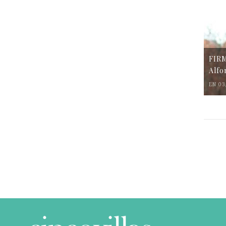
FIR
Alfo
EN 03