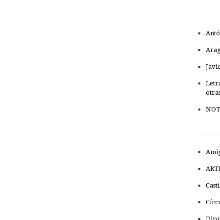
Antó
Ara
Javi
Letr
otra
NOT
Amig
ART
Cast
Círc
Dipu