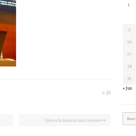
L
3
10
17
24
31
« Jun
0
Esta es la historia más reciente