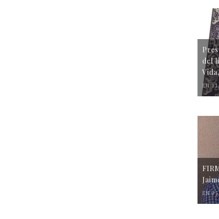
Pres
del 
Vida
EN 31
FIR
Jaim
EN 05