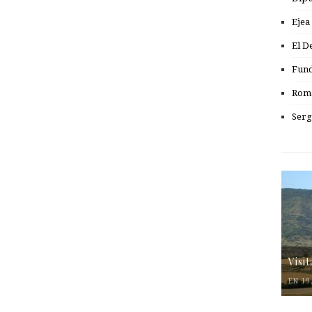
Ejea
El D
Fund
Romá
Serg
Visi
EN 19