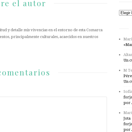
re el autor
Catego
tud y detalle mis vivencias en el entorno de esta Comarca
entos, principalmente culturales, acaecidos en nuestros
Mari
«Mar
Alta
Un c
comentarios
M Te
Pére
Un c
Sofí
forj
por 
Marí
Jota
forj
por 