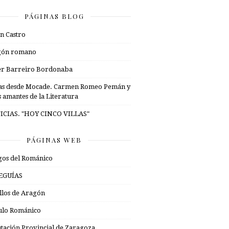
PÁGINAS BLOG
n Castro
gón romano
er Barreiro Bordonaba
as desde Mocade. Carmen Romeo Pemán y
s amantes de la Literatura
ICIAS. "HOY CINCO VILLAS"
PÁGINAS WEB
os del Románico
EGUÍAS
illos de Aragón
ulo Románico
tación Provincial de Zaragoza