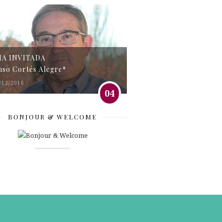
MA INVITADA
nso Cortés Alegre*
/12/2016
04
BONJOUR & WELCOME