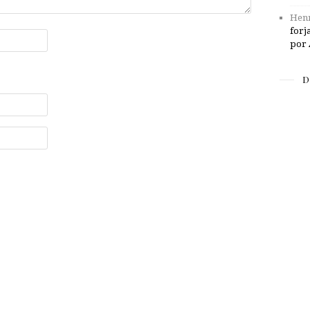
Henr
forj
por 
D