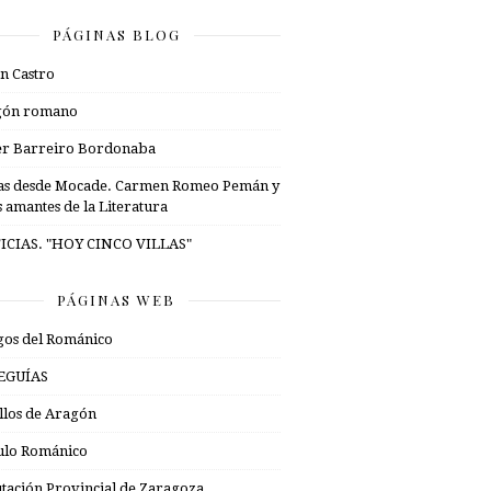
PÁGINAS BLOG
n Castro
gón romano
er Barreiro Bordonaba
as desde Mocade. Carmen Romeo Pemán y
s amantes de la Literatura
ICIAS. "HOY CINCO VILLAS"
PÁGINAS WEB
os del Románico
EGUÍAS
illos de Aragón
ulo Románico
tación Provincial de Zaragoza