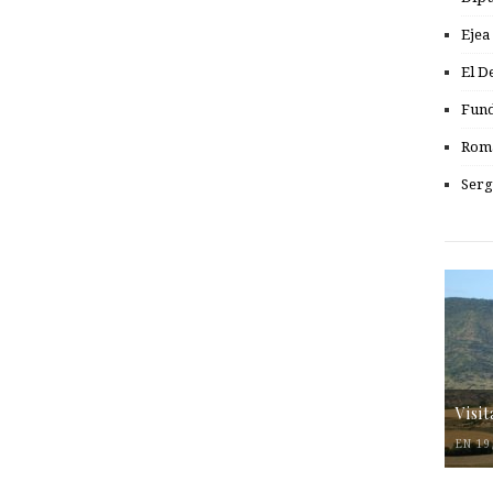
Ejea
El D
Fund
Romá
Serg
Visi
EN 19