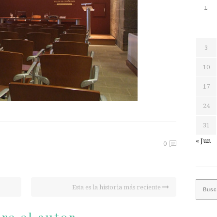
L
3
10
17
24
31
« Jun
0
Esta es la historia más reciente