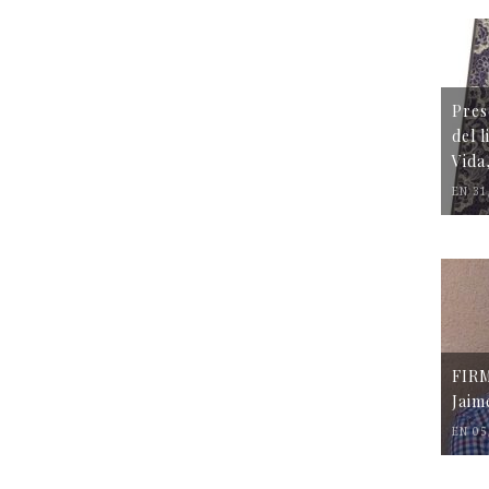
Pres
del 
Vida
EN 31
FIR
Jaim
EN 05