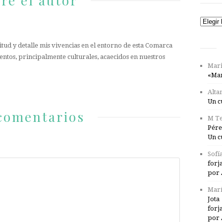
re el autor
Catego
tud y detalle mis vivencias en el entorno de esta Comarca
entos, principalmente culturales, acaecidos en nuestros
Mari
«Mar
Alta
Un c
comentarios
M Te
Pére
Un c
Sofí
forj
por 
Marí
Jota
forj
por 