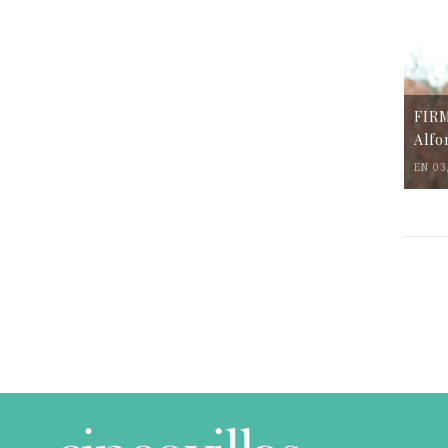
FIR
Alfo
EN 03