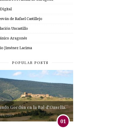
 Digital
esván de Rafael Castillejo
ación Uncastillo
nico Aragonés
io Jiménez Lacima
POPULAR POSTS
tando Gordún en la Bal d’Onsella.
/06/2007
01