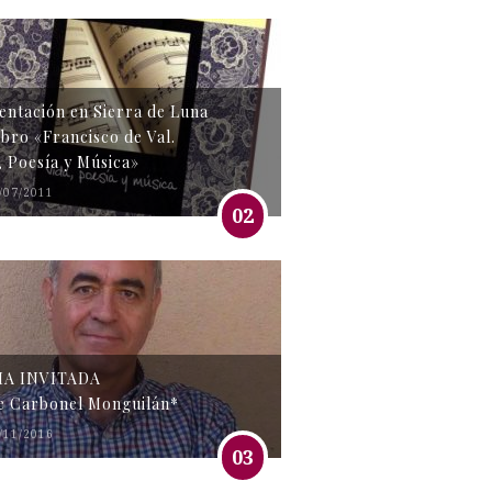
entación en Sierra de Luna
libro «Francisco de Val.
, Poesía y Música»
/07/2011
02
MA INVITADA
e Carbonel Monguilán*
/11/2016
03