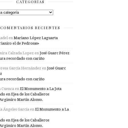
CATEGORÍAS
rías
COMENTARIOS RECIENTES
adel
en
Mariano López Laguarta
ianico el de Pedrosas»
mira Calzada Lopez
en
José Guarc Pérez
ura recordado con cariño
resa García Hernández
en
José Guarc
z
ura recordado con cariño
a Cuenca
en
El Monumento a La Jota
ado en Ejea de los Caballeros
Argimiro Martín Alonso.
a Ángeles García
en
El Monumento a La
ado en Ejea de los Caballeros
Argimiro Martín Alonso.