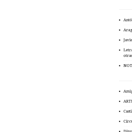
Antó
Ara
Javi
Letr
otra
NOT
Amig
ART
Cast
Círc
Dipu