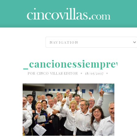
_cancionessiempreweb
•
•
POR
CINCO VILLAS EDITOR
18/05/2017