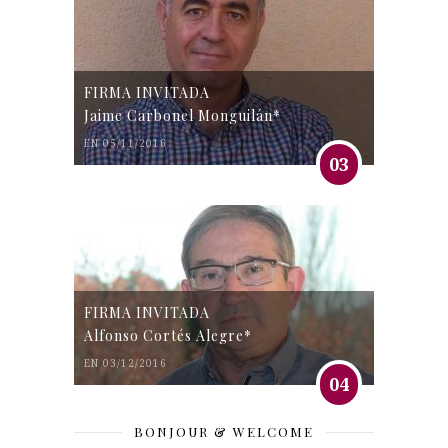
FIRMA INVITADA
Jaime Carbonel Monguilán*
EN 05/11/2016
03
FIRMA INVITADA
Alfonso Cortés Alegre*
EN 03/12/2016
04
BONJOUR & WELCOME