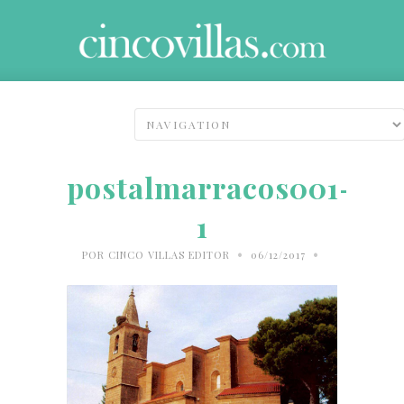
postalmarracos001-
1
•
•
POR
CINCO VILLAS EDITOR
06/12/2017