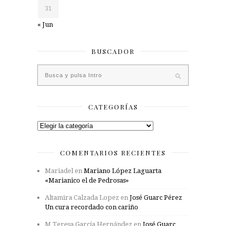
31
« Jun
BUSCADOR
CATEGORÍAS
Categorías
COMENTARIOS RECIENTES
Mariadel
en
Mariano López Laguarta
«Marianico el de Pedrosas»
Altamira Calzada Lopez
en
José Guarc Pérez
Un cura recordado con cariño
M Teresa García Hernández
en
José Guarc