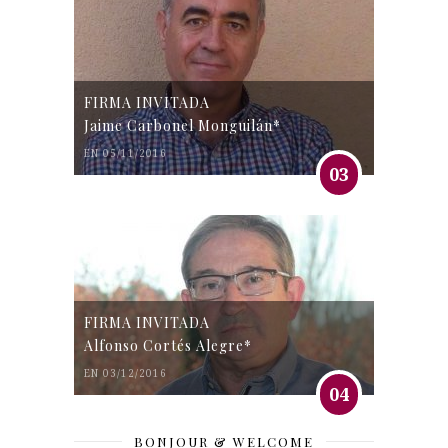
FIRMA INVITADA
Jaime Carbonel Monguilán*
EN 05/11/2016
03
FIRMA INVITADA
Alfonso Cortés Alegre*
EN 03/12/2016
04
BONJOUR & WELCOME