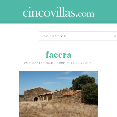
facera
•
•
POR
MANTENIMIENTO UUP
18/09/2019