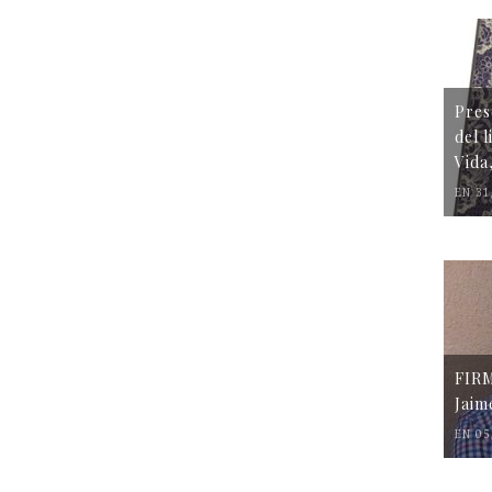
Pres
del 
Vida
EN 31
FIR
Jaim
EN 05