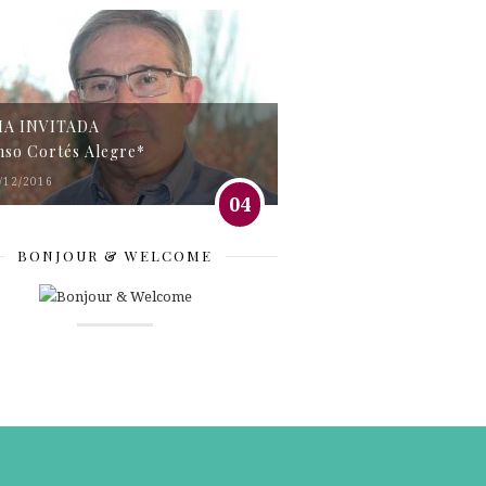
MA INVITADA
nso Cortés Alegre*
/12/2016
04
BONJOUR & WELCOME