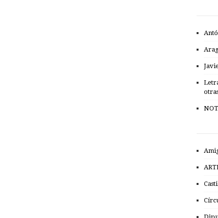
Antó
Ara
Javi
Letr
otra
NOT
Amig
ART
Cast
Círc
Dipu