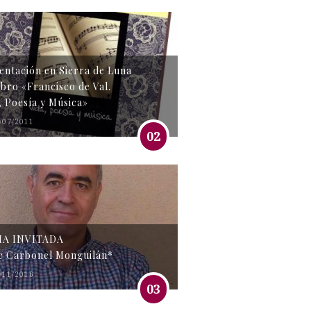
entación en Sierra de Luna
libro «Francisco de Val.
, Poesía y Música»
/07/2011
02
MA INVITADA
e Carbonel Monguilán*
/11/2016
03