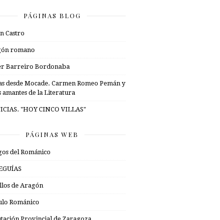
PÁGINAS BLOG
n Castro
gón romano
er Barreiro Bordonaba
as desde Mocade. Carmen Romeo Pemán y
s amantes de la Literatura
ICIAS. "HOY CINCO VILLAS"
PÁGINAS WEB
os del Románico
EGUÍAS
illos de Aragón
ulo Románico
tación Provincial de Zaragoza