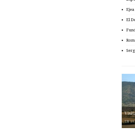
Ejea
El D
Fund
Romá
Serg
Visi
EN 19