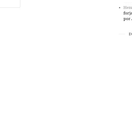
Henr
forj
por 
D