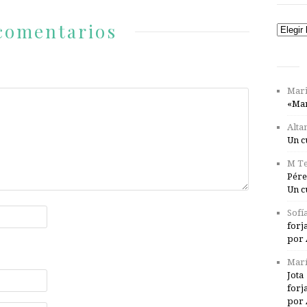
comentarios
Catego
Mari
«Mar
Alta
Un c
M Te
Pére
Un c
Sofí
forj
por 
Marí
Jota
forj
por 