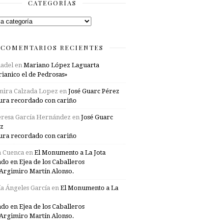
CATEGORÍAS
rías
COMENTARIOS RECIENTES
adel
en
Mariano López Laguarta
ianico el de Pedrosas»
mira Calzada Lopez
en
José Guarc Pérez
ura recordado con cariño
resa García Hernández
en
José Guarc
z
ura recordado con cariño
a Cuenca
en
El Monumento a La Jota
ado en Ejea de los Caballeros
Argimiro Martín Alonso.
a Ángeles García
en
El Monumento a La
ado en Ejea de los Caballeros
Argimiro Martín Alonso.