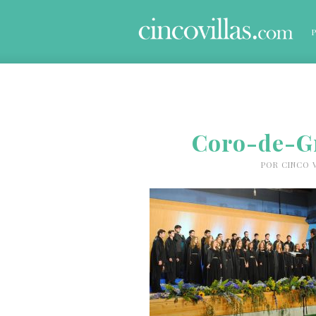
Coro-de-G
POR
CINCO 