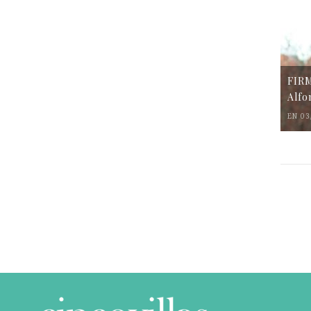
FIR
Alfo
EN 03