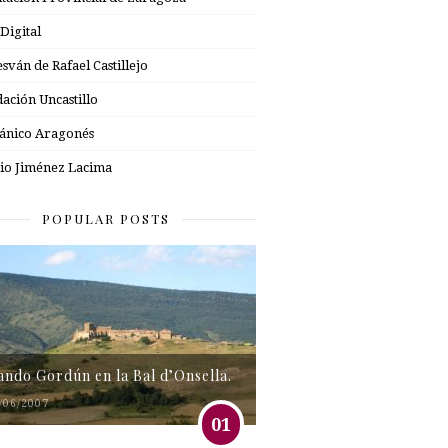
 Digital
esván de Rafael Castillejo
ación Uncastillo
nico Aragonés
io Jiménez Lacima
POPULAR POSTS
tando Gordún en la Bal d’Onsella.
/06/2007
01