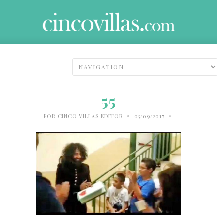
55
•
•
POR
CINCO VILLAS EDITOR
05/09/2017