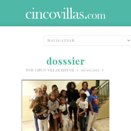
dosssier
•
•
POR
CINCO VILLAS EDITOR
05/09/2017