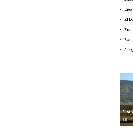
Ejea
El D
Fund
Romá
Serg
Visi
EN 19