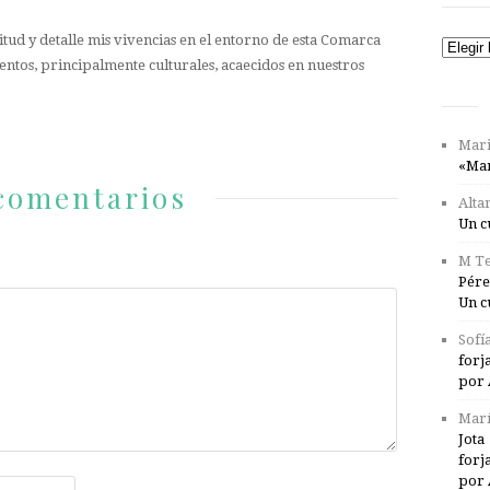
tud y detalle mis vivencias en el entorno de esta Comarca
Catego
entos, principalmente culturales, acaecidos en nuestros
Mari
«Mar
comentarios
Alta
Un c
M Te
Pére
Un c
Sofí
forj
por 
Marí
Jota
forj
por 