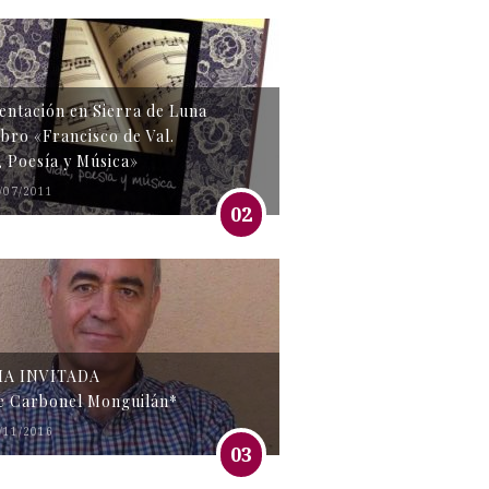
entación en Sierra de Luna
libro «Francisco de Val.
, Poesía y Música»
/07/2011
02
MA INVITADA
e Carbonel Monguilán*
/11/2016
03