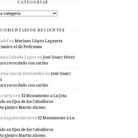
CATEGORÍAS
rías
COMENTARIOS RECIENTES
adel
en
Mariano López Laguarta
ianico el de Pedrosas»
mira Calzada Lopez
en
José Guarc Pérez
ura recordado con cariño
resa García Hernández
en
José Guarc
z
ura recordado con cariño
a Cuenca
en
El Monumento a La Jota
ado en Ejea de los Caballeros
Argimiro Martín Alonso.
a Ángeles García
en
El Monumento a La
ado en Ejea de los Caballeros
Argimiro Martín Alonso.