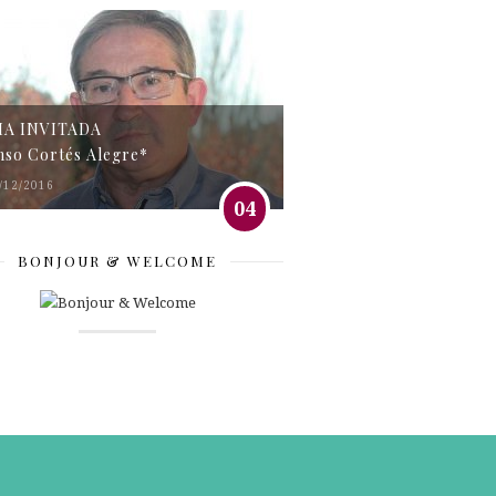
MA INVITADA
nso Cortés Alegre*
/12/2016
04
BONJOUR & WELCOME