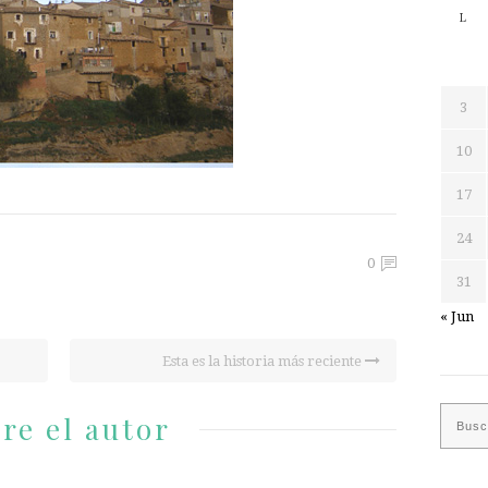
L
3
10
17
24
0
31
« Jun
Esta es la historia más reciente
re el autor