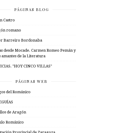
PÁGINAS BLOG
n Castro
gón romano
er Barreiro Bordonaba
as desde Mocade. Carmen Romeo Pemán y
s amantes de la Literatura
ICIAS. "HOY CINCO VILLAS"
PÁGINAS WEB
os del Románico
EGUÍAS
illos de Aragón
ulo Románico
tación Provincial de Zaragoza