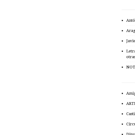
Antó
Ara
Javi
Letr
otra
NOT
Amig
ART
Cast
Círc
Dipu