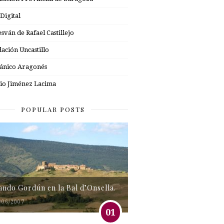
 Digital
esván de Rafael Castillejo
ación Uncastillo
nico Aragonés
io Jiménez Lacima
POPULAR POSTS
tando Gordún en la Bal d’Onsella.
/06/2007
01