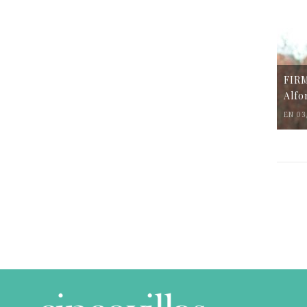
FIR
Alfo
EN 03