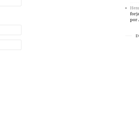
Henr
forj
por 
D