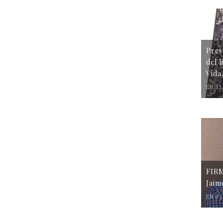
Pres
del 
Vida
EN 31
FIR
Jaim
EN 05