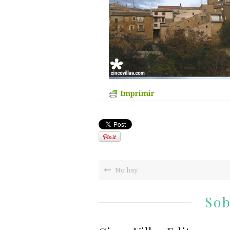
Imprimir
No hay
Sob