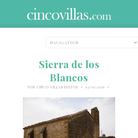
Sierra de los
Blancos
•
•
POR
CINCO VILLAS EDITOR
02/01/2016