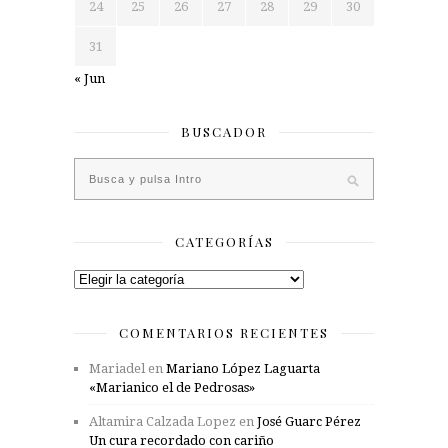
24
25
26
27
28
29
30
31
« Jun
BUSCADOR
CATEGORÍAS
Categorías
COMENTARIOS RECIENTES
Mariadel
en
Mariano López Laguarta
«Marianico el de Pedrosas»
Altamira Calzada Lopez
en
José Guarc Pérez
Un cura recordado con cariño