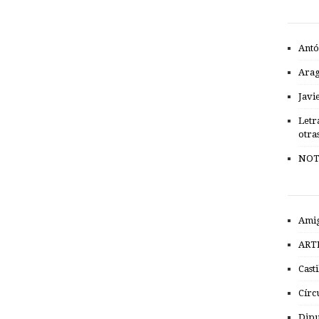
Antó
Ara
Javi
Letr
otra
NOT
Amig
ART
Cast
Círc
Dipu