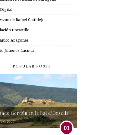
 Digital
esván de Rafael Castillejo
ación Uncastillo
nico Aragonés
io Jiménez Lacima
POPULAR POSTS
tando Gordún en la Bal d’Onsella.
/06/2007
01