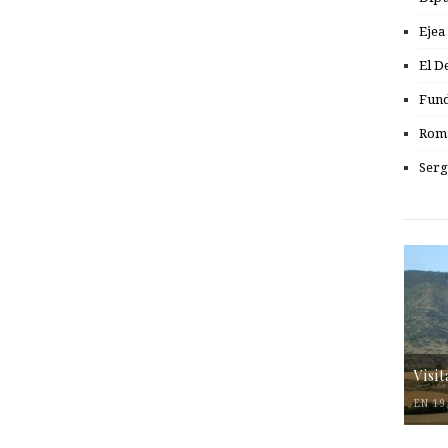
Ejea
El D
Fund
Romá
Serg
Visi
EN 19