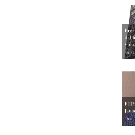
Pres
del 
Vida
EN 31
FIR
Jaim
EN 05