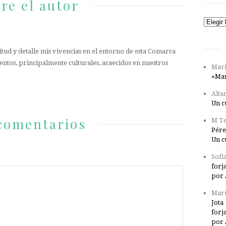
re el autor
Catego
tud y detalle mis vivencias en el entorno de esta Comarca
entos, principalmente culturales, acaecidos en nuestros
Mari
«Mar
Alta
Un c
comentarios
M Te
Pére
Un c
Sofí
forj
por 
Marí
Jota
forj
por 