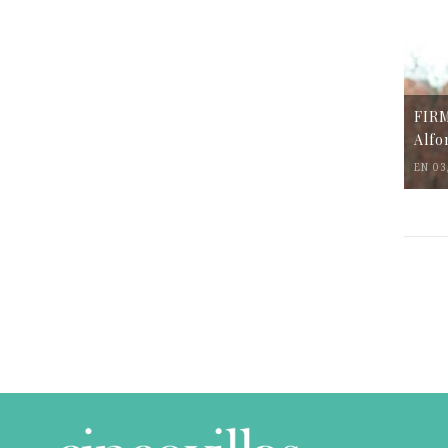
FIR
Alfo
EN 03