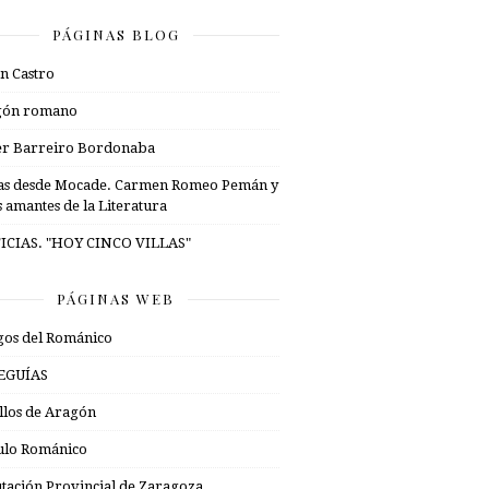
PÁGINAS BLOG
n Castro
gón romano
er Barreiro Bordonaba
as desde Mocade. Carmen Romeo Pemán y
s amantes de la Literatura
ICIAS. "HOY CINCO VILLAS"
PÁGINAS WEB
os del Románico
EGUÍAS
illos de Aragón
ulo Románico
tación Provincial de Zaragoza