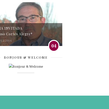
MA INVITADA
nso Cortés Alegre*
/12/2016
04
BONJOUR & WELCOME