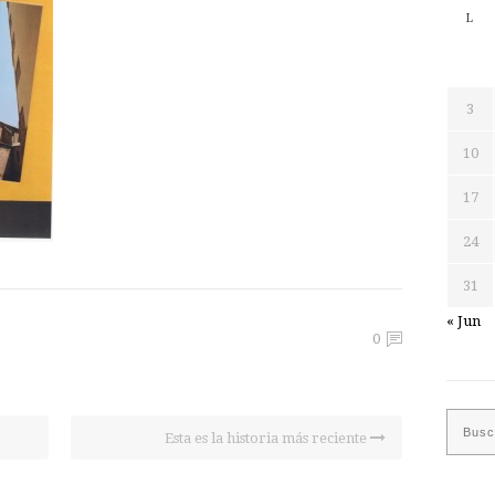
L
3
10
17
24
31
« Jun
0
Esta es la historia más reciente