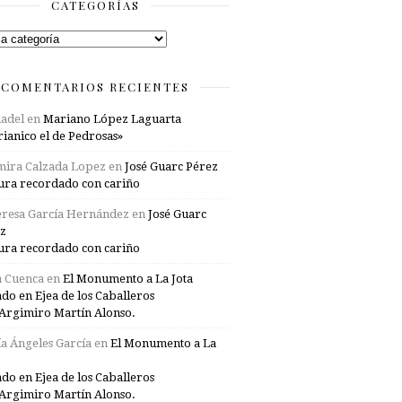
CATEGORÍAS
rías
COMENTARIOS RECIENTES
adel
en
Mariano López Laguarta
ianico el de Pedrosas»
mira Calzada Lopez
en
José Guarc Pérez
ura recordado con cariño
resa García Hernández
en
José Guarc
z
ura recordado con cariño
a Cuenca
en
El Monumento a La Jota
ado en Ejea de los Caballeros
Argimiro Martín Alonso.
a Ángeles García
en
El Monumento a La
ado en Ejea de los Caballeros
Argimiro Martín Alonso.