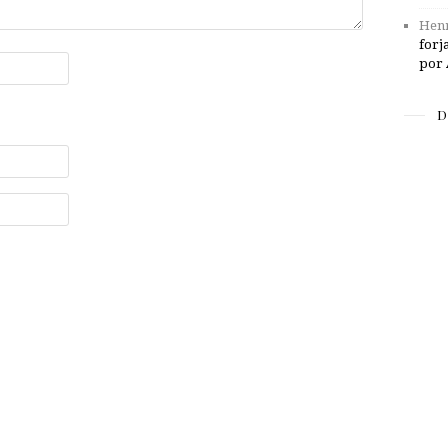
Henr
forj
por 
D