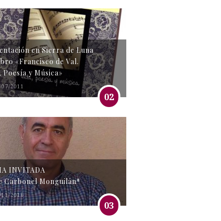
entación en Sierra de Luna
libro «Francisco de Val.
, Poesía y Música»
/07/2011
02
MA INVITADA
e Carbonel Monguilán*
/11/2016
03