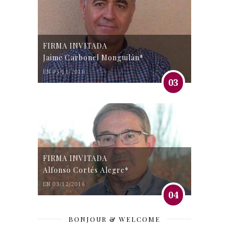
FIRMA INVITADA
Jaime Carbonel Monguilán*
EN 05/11/2016
03
FIRMA INVITADA
Alfonso Cortés Alegre*
EN 03/12/2016
04
BONJOUR & WELCOME