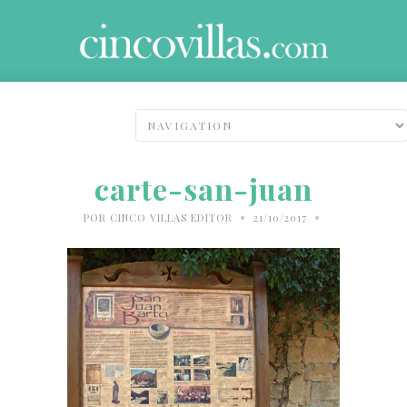
carte-san-juan
•
•
POR
CINCO VILLAS EDITOR
21/10/2017