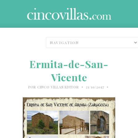
Ermita-de-San-
Vicente
•
•
POR
CINCO VILLAS EDITOR
21/10/2017