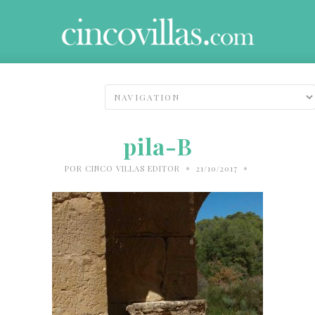
pila-B
•
•
POR
CINCO VILLAS EDITOR
21/10/2017