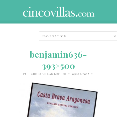
benjamin636-
393×500
•
•
POR
CINCO VILLAS EDITOR
09/09/2017