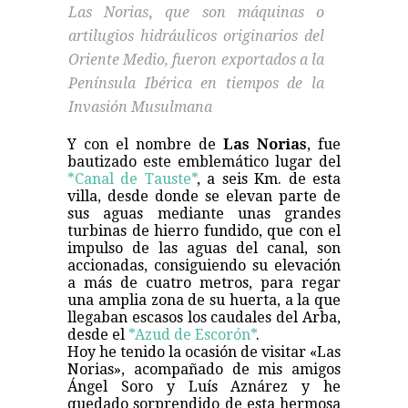
Las Norias
,
que son máquinas o
artilugios hidráulicos originarios del
Oriente Medio, fueron exportados a la
Península Ibérica en tiempos de la
Invasión Musulmana
Y con el nombre de
Las Norias
, fue
bautizado este emblemático lugar del
*Canal de Tauste*
, a seis Km. de esta
villa, desde donde se elevan parte de
sus aguas mediante unas grandes
turbinas de hierro fundido, que con el
impulso de las aguas del canal, son
accionadas, consiguiendo su elevación
a más de cuatro metros, para regar
una amplia zona de su huerta, a la que
llegaban escasos los caudales del Arba,
desde el
*Azud de Escorón*
.
Hoy he tenido la ocasión de visitar «Las
Norias», acompañado de mis amigos
Ángel Soro y Luís Aznárez y he
quedado sorprendido de esta hermosa