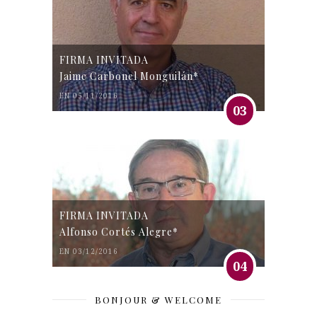
FIRMA INVITADA
Jaime Carbonel Monguilán*
EN 05/11/2016
03
FIRMA INVITADA
Alfonso Cortés Alegre*
EN 03/12/2016
04
BONJOUR & WELCOME