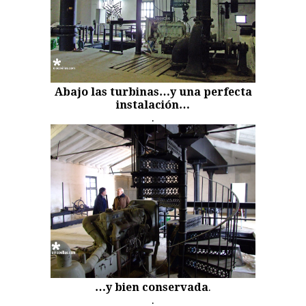
Abajo las turbinas…y una perfecta
instalación…
.
…y bien conservada
.
.