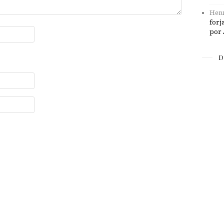
Henr
forj
por 
D