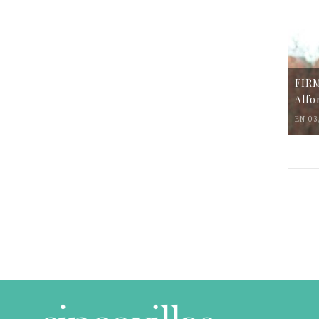
FIR
Alfo
EN 03