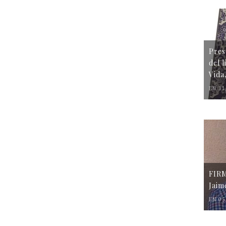
Pres
del 
Vida
EN 31
FIR
Jaim
EN 05