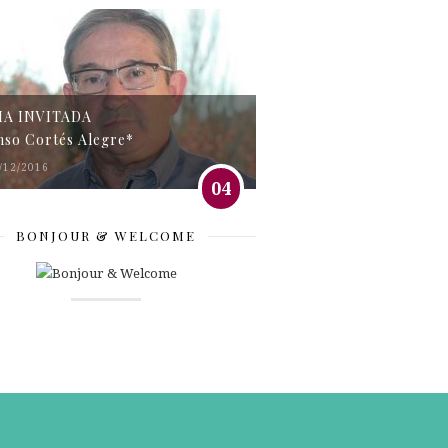
MA INVITADA
nso Cortés Alegre*
/12/2016
04
BONJOUR & WELCOME