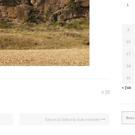
L
3
10
17
24
31
« Jun
0
Esta es la historia más reciente