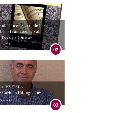
entación en Sierra de Luna
libro «Francisco de Val.
, Poesía y Música»
/07/2011
02
MA INVITADA
e Carbonel Monguilán*
/11/2016
03