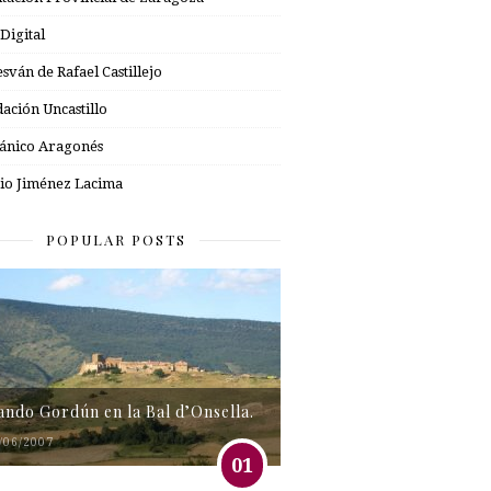
 Digital
esván de Rafael Castillejo
ación Uncastillo
nico Aragonés
io Jiménez Lacima
POPULAR POSTS
tando Gordún en la Bal d’Onsella.
/06/2007
01