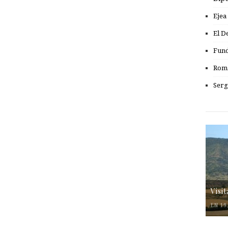
Ejea
El D
Fund
Romá
Serg
Visi
EN 19