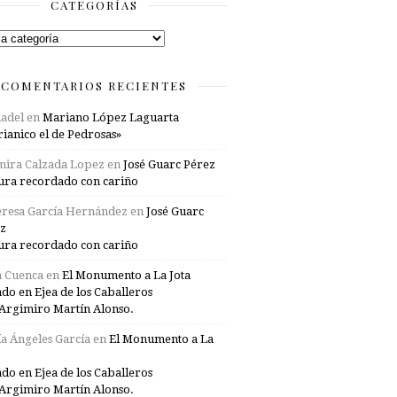
CATEGORÍAS
rías
COMENTARIOS RECIENTES
adel
en
Mariano López Laguarta
ianico el de Pedrosas»
mira Calzada Lopez
en
José Guarc Pérez
ura recordado con cariño
resa García Hernández
en
José Guarc
z
ura recordado con cariño
a Cuenca
en
El Monumento a La Jota
ado en Ejea de los Caballeros
Argimiro Martín Alonso.
a Ángeles García
en
El Monumento a La
ado en Ejea de los Caballeros
Argimiro Martín Alonso.