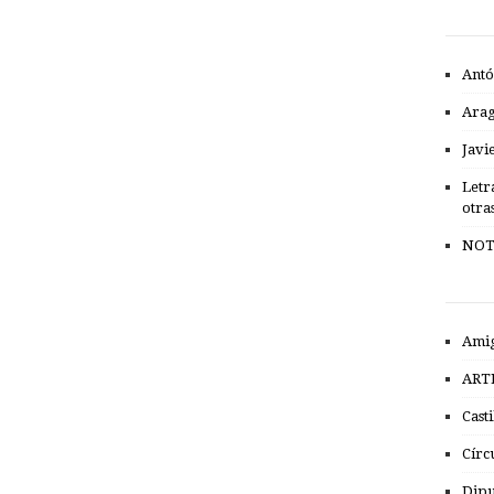
Antó
Ara
Javi
Letr
otra
NOT
Amig
ART
Cast
Círc
Dipu