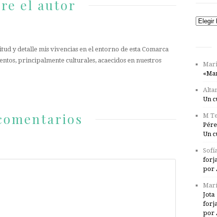
re el autor
Catego
tud y detalle mis vivencias en el entorno de esta Comarca
entos, principalmente culturales, acaecidos en nuestros
Mari
«Mar
Alta
Un c
comentarios
M Te
Pére
Un c
Sofí
forj
por 
Marí
Jota
forj
por 