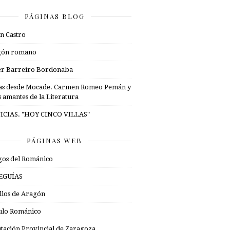
PÁGINAS BLOG
n Castro
gón romano
er Barreiro Bordonaba
as desde Mocade. Carmen Romeo Pemán y
s amantes de la Literatura
ICIAS. "HOY CINCO VILLAS"
PÁGINAS WEB
os del Románico
EGUÍAS
illos de Aragón
ulo Románico
tación Provincial de Zaragoza