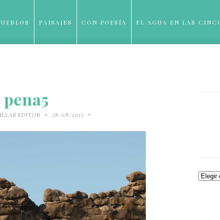
PUEBLOS
PAISAJES
CON POESÍA
EL AGUA EN LAS CINC
BLOG
pena5
•
•
ILLAS EDITOR
28/08/2017
Archiv