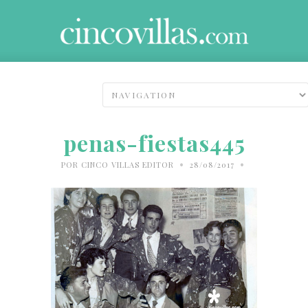
penas-fiestas445
•
•
POR
CINCO VILLAS EDITOR
28/08/2017