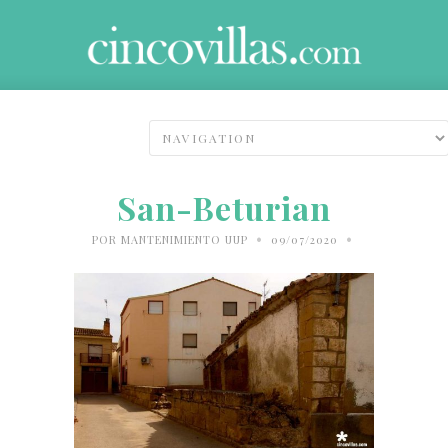
San-Beturian
•
•
POR
MANTENIMIENTO UUP
09/07/2020