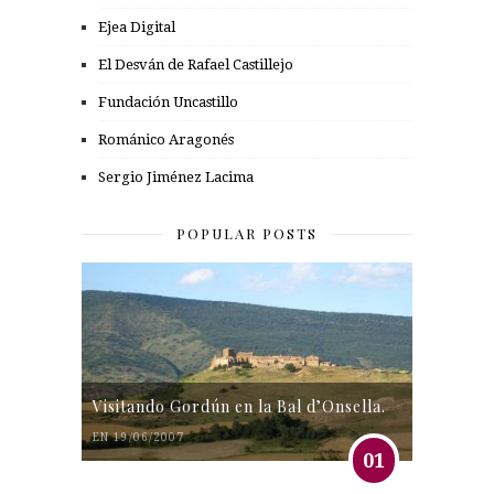
Ejea Digital
El Desván de Rafael Castillejo
Fundación Uncastillo
Románico Aragonés
Sergio Jiménez Lacima
POPULAR POSTS
Visitando Gordún en la Bal d’Onsella.
EN 19/06/2007
01