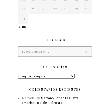
24
25
26
27
28
29
30
31
« Jun
BUSCADOR
CATEGORÍAS
Categorías
COMENTARIOS RECIENTES
Mariadel
en
Mariano López Laguarta
«Marianico el de Pedrosas»