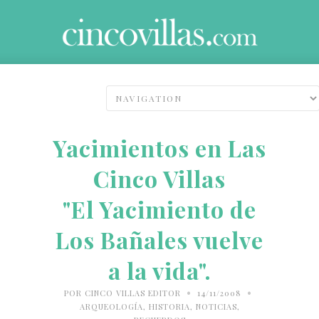
Yacimientos en Las
Cinco Villas
"El Yacimiento de
Los Bañales vuelve
a la vida".
•
•
POR
CINCO VILLAS EDITOR
14/11/2008
ARQUEOLOGÍA
,
HISTORIA
,
NOTICIAS
,