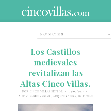
Los Castillos
medievales
revitalizan las
Altas Cinco Villas.
•
•
POR
CINCO VILLAS EDITOR
03/02/2017
ACTIVIDADES VARIAS.
,
ARQUITECTURA
,
NOTICIAS