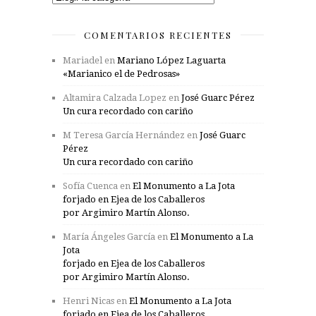
COMENTARIOS RECIENTES
Mariadel
en
Mariano López Laguarta
«Marianico el de Pedrosas»
Altamira Calzada Lopez
en
José Guarc Pérez
Un cura recordado con cariño
M Teresa García Hernández
en
José Guarc
Pérez
Un cura recordado con cariño
Sofía Cuenca
en
El Monumento a La Jota
forjado en Ejea de los Caballeros
por Argimiro Martín Alonso.
María Ángeles García
en
El Monumento a La
Jota
forjado en Ejea de los Caballeros
por Argimiro Martín Alonso.
Henri Nicas
en
El Monumento a La Jota
forjado en Ejea de los Caballeros